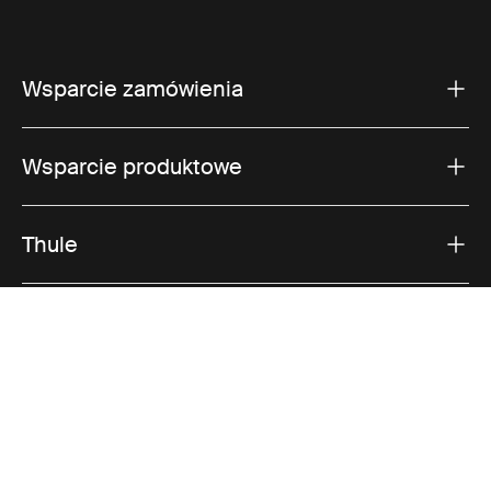
Wsparcie zamówienia
Wsparcie produktowe
Thule
Sprzedaż
Visit Thule on Facebook (external link)
Visit Thule on Instagram (external link)
Visit Thule on Youtube (external lin