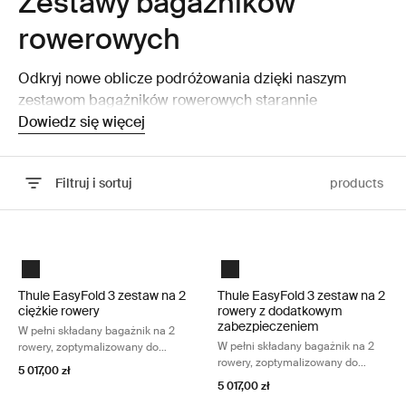
Zestawy bagażników
rowerowych
Odkryj nowe oblicze podróżowania dzięki naszym
zestawom bagażników rowerowych starannie
zaprojektowanych tak, aby wygodnie i bez problemu
Dowiedz się więcej
przewieźć niezbędne rzeczy.
Filtruj i sortuj
products
Przejdź do wyników
Thule EasyFold 3 zestaw na 2 ciężkie rowery W pełni składany bagażni
Thule EasyFold 3 zestaw na 2 rowe
Black
Black
Thule EasyFold 3 zestaw na 2
Thule EasyFold 3 zestaw na 2
ciężkie rowery
rowery z dodatkowym
zabezpieczeniem
W pełni składany bagażnik na 2
W pełni składany bagażnik na 2
rowery, zoptymalizowany do
rowery, zoptymalizowany do
ciężkich e-bike'ów
5 017,00 zł
ciężkich e-bike'ów
5 017,00 zł