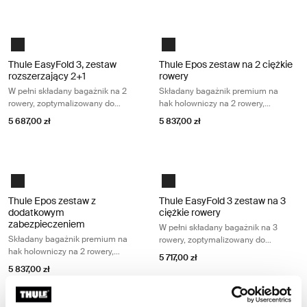
Thule EasyFold 3, zestaw rozszerzający 2+1 W pełni składany bagażnik 
Thule Epos zestaw na 2 ciężkie row
Black
Black
Thule EasyFold 3, zestaw
Thule Epos zestaw na 2 ciężkie
rozszerzający 2+1
rowery
W pełni składany bagażnik na 2
Składany bagażnik premium na
rowery, zoptymalizowany do
hak holowniczy na 2 rowery,
ciężkich e-bike'ów
pasujący do wszystkich typów
5 687,00 zł
5 837,00 zł
rowerów
Thule Epos zestaw z dodatkowym zabezpieczeniem Składany bagażnik p
Thule EasyFold 3 zestaw na 3 ciężki
Black
Black
Thule Epos zestaw z
Thule EasyFold 3 zestaw na 3
dodatkowym
ciężkie rowery
zabezpieczeniem
W pełni składany bagażnik na 3
Składany bagażnik premium na
rowery, zoptymalizowany do
hak holowniczy na 2 rowery,
ciężkich e-bike'ów
5 717,00 zł
pasujący do wszystkich typów
5 837,00 zł
rowerów