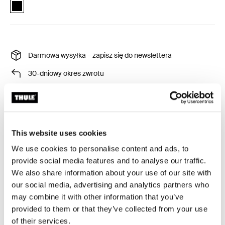
Thule RoundTrip extra long frame strap Czarny (selected)
Darmowa wysyłka – zapisz się do newslettera
30-dniowy okres zwrotu
Gwarancja Thule
This website uses cookies
Pas zabezpieczający do kufrów rowerowych Thule
We use cookies to personalise content and ads, to
RoundTrip.
provide social media features and to analyse our traffic.
We also share information about your use of our site with
our social media, advertising and analytics partners who
may combine it with other information that you’ve
provided to them or that they’ve collected from your use
Dane techniczne
Toggle techspec
of their services.