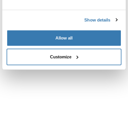
Recenzje
Toggle overview
Show details
Allow all
Customize