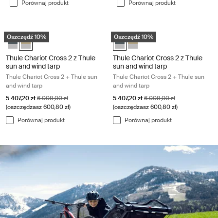
Porównaj produkt
Porównaj produkt
Thule Chariot Cross 2 z Thule sun and wind tarp Thule Chariot Cross 2 
Thule Chariot Cross 2 z Thule sun an
Oszczędź 10%
Oszczędź 10%
Thule Chariot Cross 2 z Thule sun and wind tarp Ciemnoszary
Thule Chariot Cross 2 z Thule sun and wind tarp Wyblakły khaki (
Thule Chariot Cross 2 z Thule sun
Thule Chariot Cross 2 z Thule
Thule Chariot Cross 2 z Thule
Thule Chariot Cross 2 z Thule
sun and wind tarp
sun and wind tarp
Thule Chariot Cross 2 + Thule sun
Thule Chariot Cross 2 + Thule sun
and wind tarp
and wind tarp
Cena promocyjna
Oryginalna cena
Cena promocyjna
Oryginalna cena
5 407,20 zł
6 008,00 zł
5 407,20 zł
6 008,00 zł
(oszczędzasz 600,80 zł)
(oszczędzasz 600,80 zł)
Porównaj produkt
Porównaj produkt