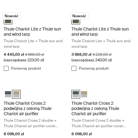
Thule Chariot Lite z Thule sun and wind tarp Thule Chariot Lite + Thule
Thule Chariot Lite z Thule sun and w
Nowość
Nowość
Thule Chariot Lite z Thule sun and wind tarp Zielono vintage (selected
Thule Chariot Lite z Thule sun and
Thule Chariot Lite z Thule sun
Thule Chariot Lite z Thule sun
and wind tarp
and wind tarp
Thule Chariot Lite + Thule sun and
Thule Chariot Lite + Thule sun and
wind tarp
wind tarp
Cena promocyjna
Oryginalna cena
Cena promocyjna
Oryginalna cena
4 445,00 zł
4 668,00 zł
3 988,00 zł
4 228,00 zł
(oszczędzasz 223,00 zł)
(oszczędzasz 240,00 zł)
Porównaj produkt
Porównaj produkt
Thule Chariot Cross 2 podwójna z osłoną Thule Chariot air purifier Thule
Thule Chariot Cross 2 podwójna z osło
Thule Chariot Cross 2 podwójna z osłoną Thule Chariot air purifier 
Thule Chariot Cross 2 podwójna z osłoną Thule Chariot air purifie
Thule Chariot Cross 2 podwójna z 
Thule Chariot Cross 2 podwójn
Thule Chariot Cross 2
Thule Chariot Cross 2
podwójna z osłoną Thule
podwójna z osłoną Thule
Chariot air purifier
Chariot air purifier
Thule Chariot Cross 2 double +
Thule Chariot Cross 2 double +
Thule Chariot air purifier cover
Thule Chariot air purifier cover
double
double
8 098,00 zł
8 098,00 zł