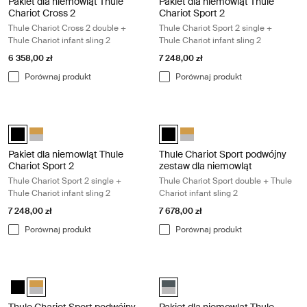
Pakiet dla niemowląt Thule
Pakiet dla niemowląt Thule
Chariot Cross 2
Chariot Sport 2
Thule Chariot Cross 2 double +
Thule Chariot Sport 2 single +
Thule Chariot infant sling 2
Thule Chariot infant sling 2
6 358,00 zł
7 248,00 zł
Porównaj produkt
Porównaj produkt
Pakiet dla niemowląt Thule Chariot Sport 2 Thule Chariot Sport 2 single +
Thule Chariot Sport podwójny zestaw 
Pakiet dla niemowląt Thule Chariot Sport 2 Czarny (selected)
Pakiet dla niemowląt Thule Chariot Sport 2 Natural Gold
Thule Chariot Sport podwójny zes
Thule Chariot Sport podwójny
Pakiet dla niemowląt Thule
Thule Chariot Sport podwójny
Chariot Sport 2
zestaw dla niemowląt
Thule Chariot Sport 2 single +
Thule Chariot Sport double + Thule
Thule Chariot infant sling 2
Chariot infant sling 2
7 248,00 zł
7 678,00 zł
Porównaj produkt
Porównaj produkt
Thule Chariot Sport podwójny zestaw dla niemowląt Thule Chariot Sport 
Pakiet dla niemowląt Thule Chariot Ca
Thule Chariot Sport podwójny zestaw dla niemowląt Czarny
Thule Chariot Sport podwójny zestaw dla niemowląt Natural Gold
Pakiet dla niemowląt Thule Chari
Thule Chariot Sport podwójny
Pakiet dla niemowląt Thule