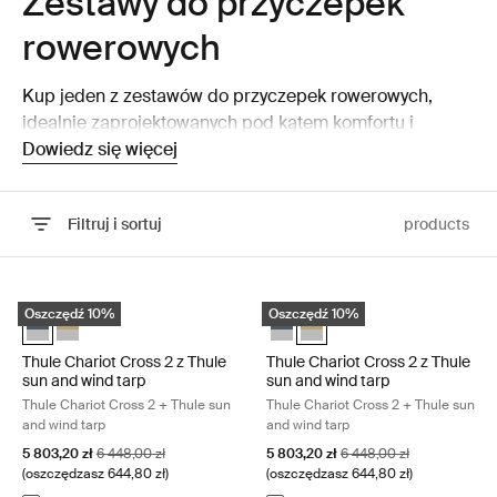
Zestawy do przyczepek
rowerowych
Kup jeden z zestawów do przyczepek rowerowych,
idealnie zaprojektowanych pod kątem komfortu i
bezpieczeństwa dzieci, i podróżuj wraz z pociechami.
Dowiedz się więcej
Filtruj i sortuj
products
Przejdź do wyników
Thule Chariot Cross 2 z Thule sun and wind tarp Thule Chariot Cross 2
Thule Chariot Cross 2 z Thule sun 
Oszczędź 10%
Oszczędź 10%
Thule Chariot Cross 2 z Thule sun and wind tarp Ciemnoszary (selec
Thule Chariot Cross 2 z Thule sun and wind tarp Wyblakły khaki
Thule Chariot Cross 2 z Thule s
Thule Chariot Cross 2 z Thul
Thule Chariot Cross 2 z Thule
Thule Chariot Cross 2 z Thule
sun and wind tarp
sun and wind tarp
Thule Chariot Cross 2 + Thule sun
Thule Chariot Cross 2 + Thule sun
and wind tarp
and wind tarp
Cena promocyjna
Oryginalna cena
Cena promocyjna
Oryginalna cena
5 803,20 zł
6 448,00 zł
5 803,20 zł
6 448,00 zł
(oszczędzasz 644,80 zł)
(oszczędzasz 644,80 zł)