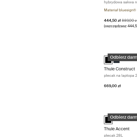
hybrydowa sakwa ro
Materiał bluesign®
Cena promocyjna
Oryginal
444,50 zł
889,00 z
(oszczędzasz 444,5
Thule Construct 
Thule Construct
Thule Const
Odbierz darm
Thule Construct
plecak na laptopa 
669,00 zł
Thule Accent ple
Thule Accent ba
Odbierz darm
Thule Accent
plecak 28L