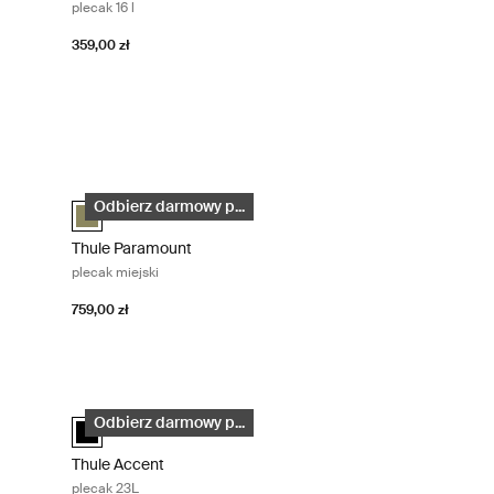
plecak 16 l
359,00 zł
 Black
Thule Paramount plecak miejski Olivine
(selected)
ebieski karbon
Thule Paramount commuter backpack 27L Oliwin (selected)
Odbierz darmowy p...
Thule Paramount
plecak miejski
759,00 zł
Thule Accent plecak 23L Black
lected)
Thule Accent backpack 23L Czarny (selected)
Odbierz darmowy p...
Thule Accent
plecak 23L