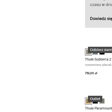
czasu w dro
Dowiedz się
Thule Subterra 2
Thule Subterra 
Thule Subte
Thule S
Odbierz darm
Thule Subterra 2
rozszerzany plecak
719,00 zł
Thule Paramount 
Thule Paramount
Thule Param
Thule P
Outlet
Thule Paramoun