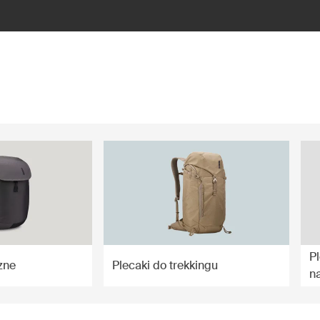
P
czne
Plecaki do trekkingu
n