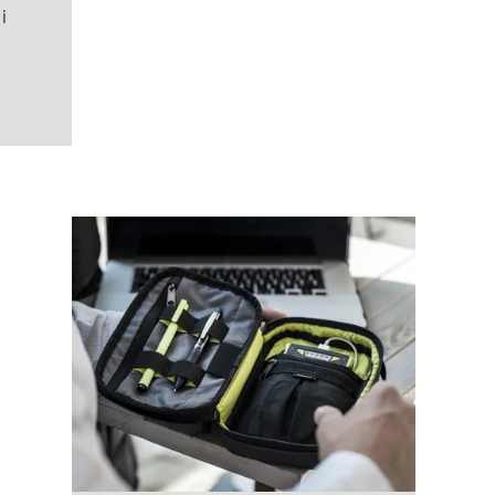
i
selected)
i niebieski/najciemniejszy niebieski
 Przydymiony Taupe/nuansowany brąz
26L Spokojna zieleń
ack 26L Bladożółty