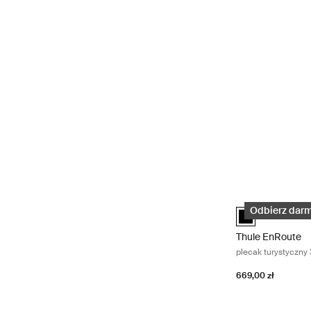
Thule EnRoute pl
Thule EnRoute b
Odbierz darm
Thule EnRoute
plecak turystyczny
669,00 zł