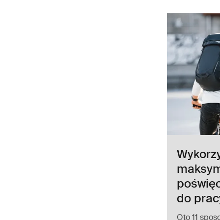
Wykorzy
maksym
poświęc
do prac
Oto 11 spos