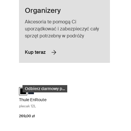
Organizery
Akcesoria te pomogą Ci
uporządkować i zabezpieczyć cały
sprzęt potrzebny w podróży
Kup teraz
Thule EnRoute plecak 12L Black
elected)
Thule EnRoute backpack 12L Czarny (selected)
Thule EnRoute backpack 12L Miękki niebieski/najciemnie
Odbierz darmowy p...
Thule EnRoute
plecak 12L
269,00 zł