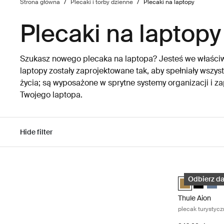
Strona główna
/
Plecaki i torby dzienne
/
Plecaki na laptopy
Plecaki na laptopy
Szukasz nowego plecaka na laptopa? Jesteś we właści
laptopy zostały zaprojektowane tak, aby spełniały wsz
życia; są wyposażone w sprytne systemy organizacji i 
Twojego laptopa.
Hide filter
Przejdź do wyników
Thule Aion ple
Thule Aion tr
Thule Aio
Thule
Odbierz da
Thule Aion
plecak turystyc