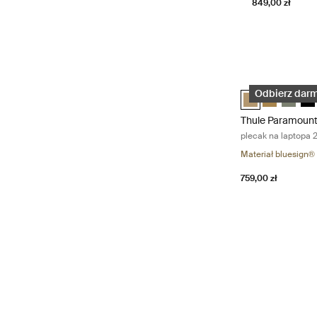
849,00 zł
Thule Paramount 
Thule Paramount
Thule Param
Thule P
Thu
Odbierz darm
Thule Paramoun
plecak na laptopa 2
Materiał bluesign®
759,00 zł