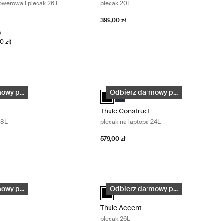
werowa i plecak 26 l
plecak 20L
399,00 zł
na cena
ł
0 zł)
plecak na laptopa 28L Black
Thule Construct plecak na laptopa 24L
 backpack 28L Czarny (selected)
ruct backpack 28L Niebieski karbon
Thule Construct backpack 24L Czarny 
Thule Construct backpack 24L Ni
owy p...
Odbierz darmowy p...
Thule Construct
28L
plecak na laptopa 24L
579,00 zł
cak 28L Black
Thule Accent plecak 26L Black
ckpack 28L Czarny (selected)
Thule Accent backpack 26L Czarny (se
owy p...
Odbierz darmowy p...
Thule Accent
plecak 26L