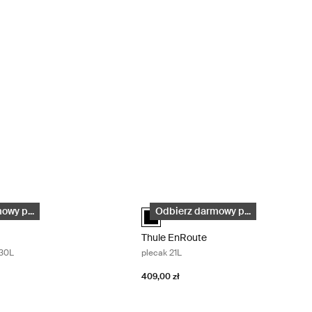
ecak turystyczny 30L Black
Thule EnRoute plecak 21L Black
ackpack 30L Czarny (selected)
Thule EnRoute backpack 21L Czarny (s
owy p...
Odbierz darmowy p...
Thule EnRoute
 30L
plecak 21L
409,00 zł