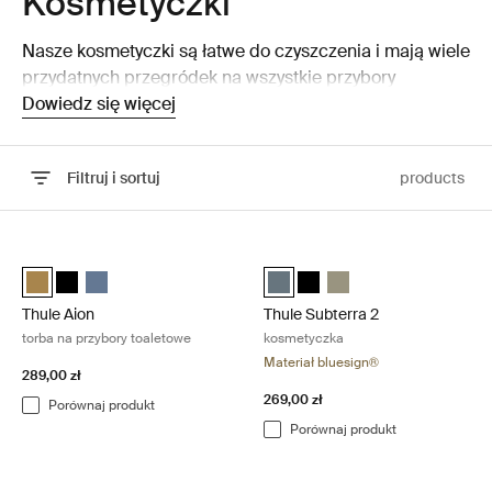
Kosmetyczki
Nasze kosmetyczki są łatwe do czyszczenia i mają wiele
przydatnych przegródek na wszystkie przybory
toaletowe.
Dowiedz się więcej
Filtruj i sortuj
products
Przejdź do wyników
Thule Aion torba na przybory toaletowe Nutria brown
Thule Subterra 2 kosmetyczka Dark
Thule Aion toiletry bag Nutria brown (selected)
Thule Aion toiletry bag Czarny
Thule Aion toiletry bag Ciemnoszary
Thule Subterra toiletry bag Ciem
Thule Subterra toiletry bag 
Thule Subterra toiletry
Thule Aion
Thule Subterra 2
torba na przybory toaletowe
kosmetyczka
Materiał bluesign®
289,00 zł
269,00 zł
Porównaj produkt
Porównaj produkt