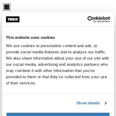
Thule Crossover 2 kosmetyczka Black
Thule Crossover 2 toiletry bag Czarny (selected)
Thule Crossover 2
kosmetyczka
249,00 zł
Porównaj produkt
This website uses cookies
We use cookies to personalise content and ads, to
provide social media features and to analyse our traffic.
We also share information about your use of our site with
our social media, advertising and analytics partners who
Rola kosmetyczek w podróży
may combine it with other information that you’ve
Kosmetyczki to coś więcej niż tylko rozwiązanie do
provided to them or that they’ve collected from your use
przechowywania — to konieczność w podróży.
of their services.
Zapewniają, że Twoje przedmioty osobiste, od
szczoteczek do zębów po produkty do pielęgnacji skóry,
mają swoje miejsce. Kosmetyczki Thule są starannie
Show details
zaprojektowane i mają wiele przegródek, dzięki czemu
łatwo znajdziesz to, czego potrzebujesz, bez