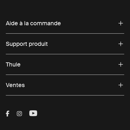
Aide à la commande
Support produit
Thule
Ventes
Visit Thule on Facebook (external link)
Visit Thule on Instagram (external link)
Visit Thule on Youtube (external lin