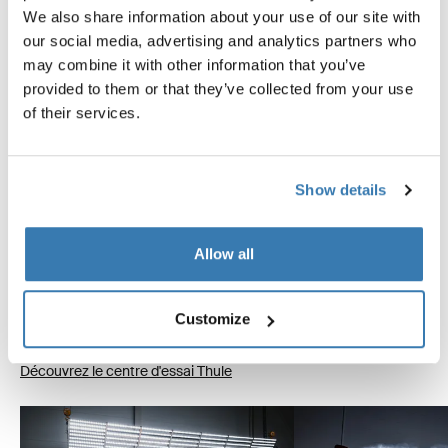
We also share information about your use of our site with
our social media, advertising and analytics partners who
may combine it with other information that you’ve
provided to them or that they’ve collected from your use
of their services.
Testé à l’extrême
Show details
Chez Thule Test Center™ à Hillerstorp, en Suède, les
produits sont testés à l'extrême. Nos systèmes de
Allow all
barres de toit sont conçus pour transporter votre
matériel et s'adapter à votre voiture de la manière la
plus sûre et sécurisée possible. Voici quelques-uns des
Customize
nombreux tests réalisés.
Découvrez le centre d'essai Thule