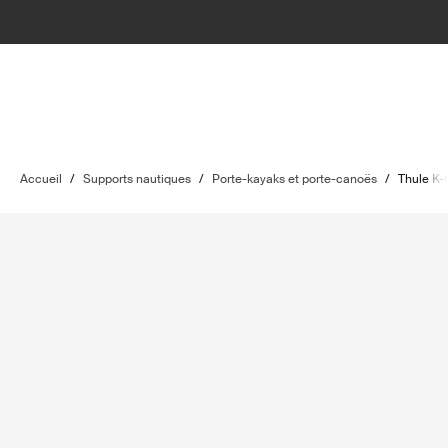
Accueil
/
Supports nautiques
/
Porte-kayaks et porte-canoës
/
Thule K-