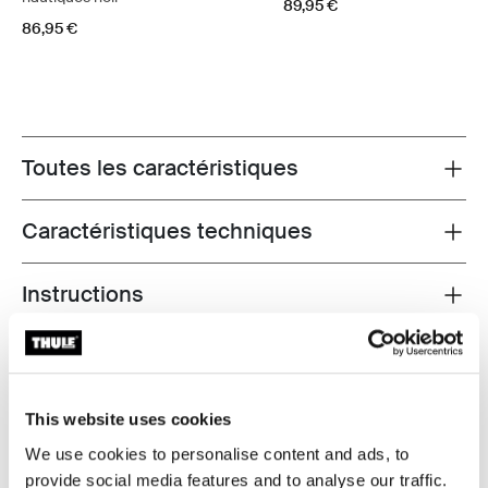
89,95 €
86,95 €
Toutes les caractéristiques
Toggle features
Caractéristiques techniques
Toggle techspec
Instructions
Toggle guides and instructions
Commentaires
Toggle overview
This website uses cookies
We use cookies to personalise content and ads, to
provide social media features and to analyse our traffic.