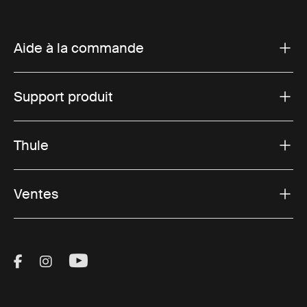
Aide à la commande
Support produit
Thule
Ventes
Visit Thule on Facebook (external link)
Visit Thule on Instagram (external link)
Visit Thule on Youtube (external lin