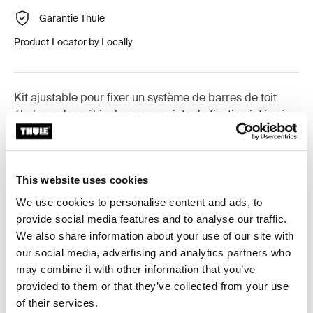
Garantie Thule
Product Locator by Locally
Kit ajustable pour fixer un système de barres de toit
Thule sur les véhicules avec points de fixation intégrés,
profil en T ou points de fixation préexistants.
This website uses cookies
We use cookies to personalise content and ads, to
Toutes les caractéristiques
Toggle features
provide social media features and to analyse our traffic.
We also share information about your use of our site with
our social media, advertising and analytics partners who
Caractéristiques techniques
Toggle techspec
may combine it with other information that you’ve
provided to them or that they’ve collected from your use
Instructions
Toggle guides and instructions
of their services.