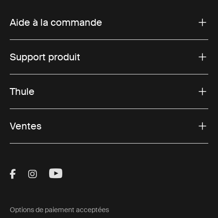
Aide à la commande
Support produit
Thule
Ventes
Visit Thule on Facebook (external link)
Visit Thule on Instagram (external link)
Visit Thule on Youtube (external lin
Options de paiement acceptées