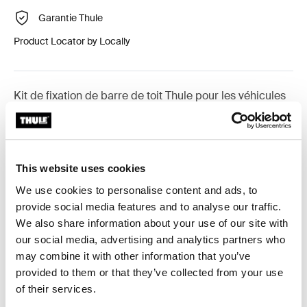
Garantie Thule
Product Locator by Locally
Kit de fixation de barre de toit Thule pour les véhicules
équipés de barres longitudinales.
This website uses cookies
We use cookies to personalise content and ads, to
Toutes les caractéristiques
Toggle features
provide social media features and to analyse our traffic.
We also share information about your use of our site with
Caractéristiques techniques
Toggle techspec
our social media, advertising and analytics partners who
may combine it with other information that you’ve
provided to them or that they’ve collected from your use
Instructions
Toggle guides and instructions
of their services.