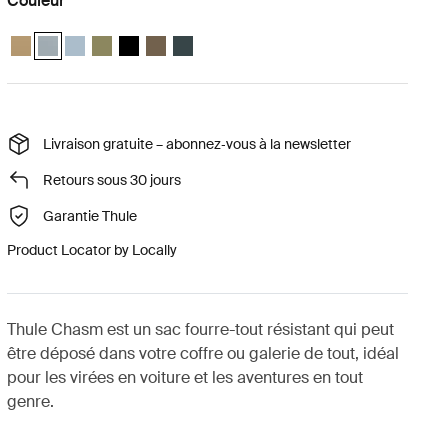
Couleur
Thule Chasm 40L duffel Beige doux
Thule Chasm 40L duffel Bleu doux (selected)
Thule Chasm 40L duffel Gris étang
Thule Chasm 40L duffel Olivine
Thule Chasm 40L duffel Noir
Thule Chasm 40L duffel Kaki rofond
Thule Chasm 40L duffel Bleu le plus foncé
Livraison gratuite – abonnez‑vous à la newsletter
Retours sous 30 jours
Garantie Thule
Product Locator by Locally
Thule Chasm est un sac fourre-tout résistant qui peut
être déposé dans votre coffre ou galerie de tout, idéal
pour les virées en voiture et les aventures en tout
genre.