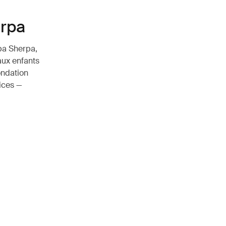
erpa
Apa Sherpa,
 aux enfants
ondation
ices —