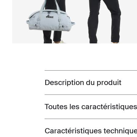
Description du produit
Toggle overview
Toutes les caractéristique
Toggle features
Caractéristiques techniqu
Toggle techspec