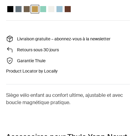
Thule Yepp Nexxt 2 Noir minuit
Thule Yepp Nexxt 2 Ardoise foncée
Thule Yepp Nexxt 2 Kaki rofond
Thule Yepp Nexxt 2 Jaune poli (selected)
Thule Yepp Nexxt 2 Maxi Mint Green
Thule Yepp Nexxt 2 Maxi Snow White
Thule Yepp Nexxt 2 Maxi Aigue-marine
Thule Yepp Nexxt 2 Maxi Chocolate 
Livraison gratuite – abonnez‑vous à la newsletter
Retours sous 30 jours
Garantie Thule
Product Locator by Locally
Siège vélo enfant au confort ultime, ajustable et avec
boucle magnétique pratique.