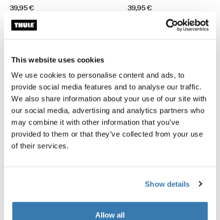
39,95 €
39,95 €
This website uses cookies
We use cookies to personalise content and ads, to
provide social media features and to analyse our traffic.
Description du produit
Toggle overview
We also share information about your use of our site with
our social media, advertising and analytics partners who
Toutes les caractéristiques
Toggle features
may combine it with other information that you’ve
provided to them or that they’ve collected from your use
of their services.
Caractéristiques techniques
Toggle techspec
Instructions
Toggle guides and instructions
Show details
Commentaires
Toggle overview
Allow all