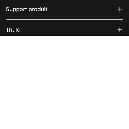
Support produit
Thule
Ventes
Visit Thule on Facebook (external link)
Visit Thule on Instagram (external link)
Visit Thule on Youtube (external lin
Options de paiement acceptées