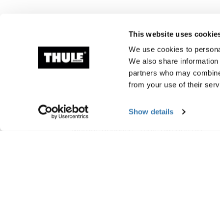
This website uses cookie
We use cookies to personal
We also share information 
partners who may combine i
from your use of their serv
Informations de fabr
Show details
Marque déposée : Thule Sweden AB
Nom du fabricant : Thule Sweden
Adresse du fabricant : Borggatan 5, 335 
E-mail : support@thule.com
Site Web : www.thule.com