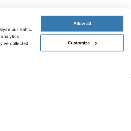
Allow all
yse our traffic.
 analytics
Customize
y’ve collected