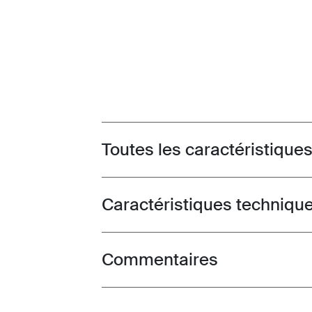
Toutes les caractéristique
Toggle features
Caractéristiques techniqu
Toggle techspec
Commentaires
Toggle overview