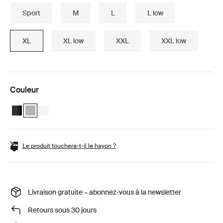
Sport
M
L
L low
XL
XL low
XXL
XXL low
Couleur
Thule Motion 3 XL Black Glossy
Thule Motion 3 XL Titan Glossy (selected)
Thule Motion 3 XL Blanc
Le produit touchera-t-il le hayon ?
Livraison gratuite – abonnez‑vous à la newsletter
Retours sous 30 jours