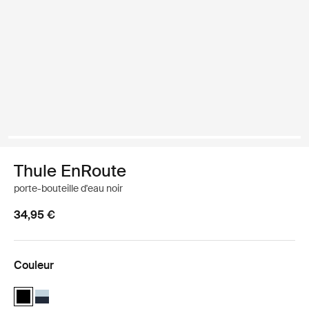
Thule EnRoute
porte-bouteille d'eau noir
34,95 €
Couleur
Thule EnRoute water bottle holder Noir (selected)
Thule EnRoute water bottle holder Bleu doux/bleu foncé