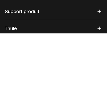
Support produit
Thule
Ventes
Visit Thule on Facebook (external link)
Visit Thule on Instagram (external link)
Visit Thule on Youtube (external lin
Options de paiement acceptées