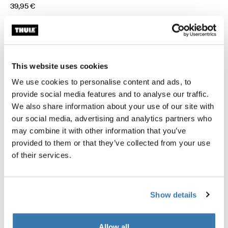
39,95 €
This website uses cookies
Description du produit
Toggle overview
We use cookies to personalise content and ads, to
provide social media features and to analyse our traffic.
Toutes les caractéristiques
Toggle features
We also share information about your use of our site with
our social media, advertising and analytics partners who
Caractéristiques techniques
Toggle techspec
may combine it with other information that you’ve
provided to them or that they’ve collected from your use
of their services.
Commentaires
Toggle overview
Show details
Allow all