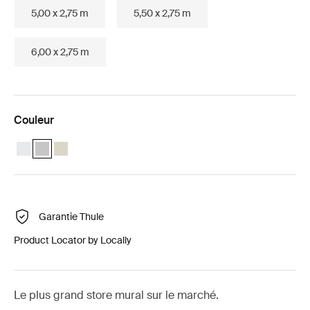
5,00 x 2,75 m
5,50 x 2,75 m
6,00 x 2,75 m
Couleur
Thule Omnistor 8000 (4.00x2.75) Blanc
Thule Omnistor 8000 (4.00x2.75) Anodisé (selected)
Thule Omnistor 8000 (4.00x2.75) Crème
Garantie Thule
Product Locator by Locally
Le plus grand store mural sur le marché.