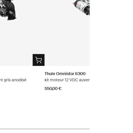
Thule Omnistor 6300
t gris anodisé
kit moteur 12 VDC auvent noir anthracite
550,00 €