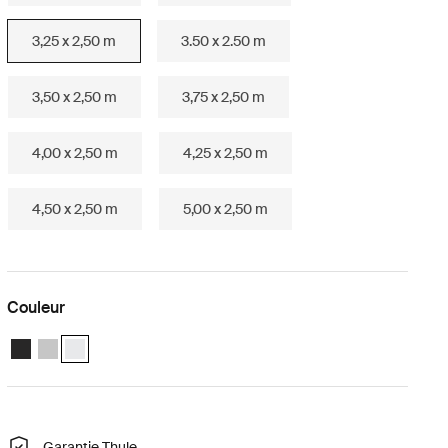
3,25 x 2,50 m
3.50 x 2.50 m
3,50 x 2,50 m
3,75 x 2,50 m
4,00 x 2,50 m
4,25 x 2,50 m
4,50 x 2,50 m
5,00 x 2,50 m
Couleur
Thule Omnistor 6300 (3.25x2.50) Anthracite
Thule Omnistor 6300 (3.25x2.50) Anodisé
Thule Omnistor 6300 (3.25x2.50) Blanc (selected)
Garantie Thule