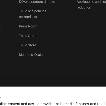
Développement durable
Appliquer le code d
réduction
Thule.net (pour les
entreprises)
t
Press Room
Thule Group
Thule Store
Mentions légales
s
ise content and ads, to provide social media features and to anal