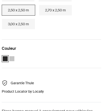
2,50 x 2,50 m
2,70 x 2,50 m
3,00 x 2,50 m
Couleur
Thule 3200 (2.50x2.50) Anthracite (selected)
Thule 3200 (2.50x2.50) Anodisé
Garantie Thule
Product Locator by Locally