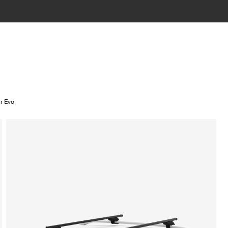
r Evo