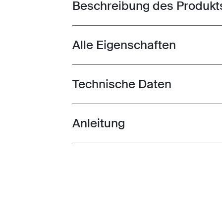
Beschreibung des Produkt
Toggle overview
Alle Eigenschaften
Toggle features
Technische Daten
Toggle techspec
Anleitung
Toggle guides and instructions