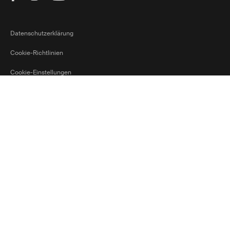
Datenschutzerklärung
Cookie-Richtlinien
Cookie-Einstellungen
Luxembourg
Ⓒ 2026 Thule Group Alle Rechte vorbehalten
Current market/Sw