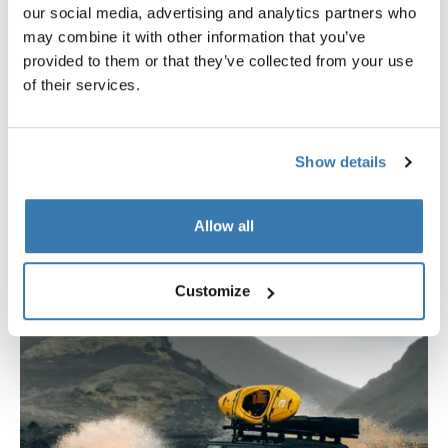
our social media, advertising and analytics partners who
Vielseitiges Design
may combine it with other information that you’ve
provided to them or that they’ve collected from your use
Montieren Sie verschiedene Thule-Gepäckträger, ein
of their services.
Dachzelt oder Zubehör für Overlanding, Camping und
mehr in das integrierte Schienensystem und die
Basistraversen.
Show details
Allow all
Customize