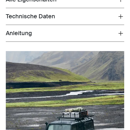
Technische Daten
Toggle techspec
Anleitung
Toggle guides and instructions