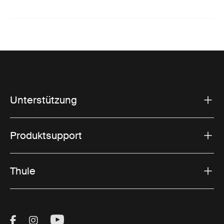
Unterstützung
Produktsupport
Thule
Visit Thule on Facebook (external link)
Visit Thule on Instagram (external link)
Visit Thule on Youtube (external lin