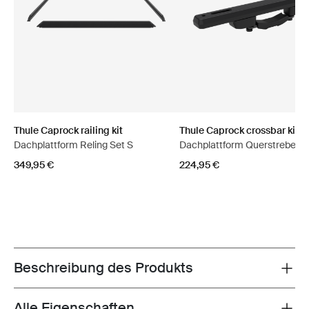
Thule Caprock railing kit
Thule Caprock crossbar kit
Dachplattform Reling Set S
Dachplattform Querstrebens
349,95 €
224,95 €
Beschreibung des Produkts
Toggle overview
Alle Eigenschaften
Toggle features