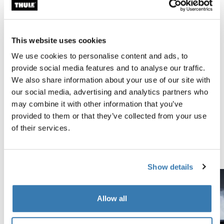
Bis an die Grenzen getestet
This website uses cookies
We use cookies to personalise content and ads, to
Im Thule Test Center™ in Hillerstorp, Schweden,
provide social media features and to analyse our traffic.
werden die Produkte strengen Tests unterzogen.
We also share information about your use of our site with
Unsere Dachträgersysteme sind für einen möglichst
our social media, advertising and analytics partners who
sicheren Transport deiner Ausrüstung und eine
may combine it with other information that you’ve
möglichst sichere Befestigung auf deinem Auto
provided to them or that they’ve collected from your use
konzipiert. Folgende Beispiele sind nur einige der
of their services.
vielen Tests, die wir durchführen.
Entdeckte das Thule Testcenter
Show details
Allow all