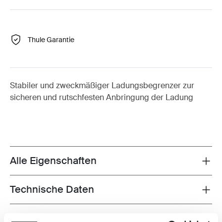
Thule Garantie
Stabiler und zweckmäßiger Ladungsbegrenzer zur
sicheren und rutschfesten Anbringung der Ladung
Alle Eigenschaften
Toggle features
Technische Daten
Toggle techspec
Anleitung
Toggle guides and instructions