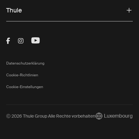
Thule
Visit Thule on Facebook (external link)
Visit Thule on Instagram (external link)
Visit Thule on Youtube (external lin
Datenschutzerklärung
Cookie-Richtlinien
Cookie-Einstellungen
Luxembourg
Ⓒ 2026 Thule Group Alle Rechte vorbehalten
Current market/Sw