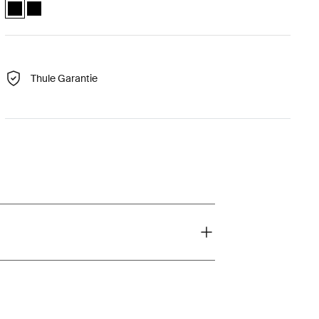
Thule Fixpoint extension pads Schwarz (selected)
Thule Fixpoint extension pads Schwarz
Thule Garantie