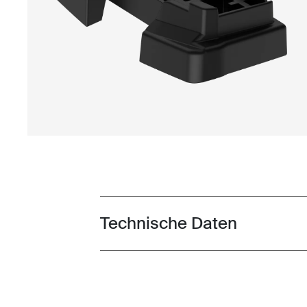
Technische Daten
Toggle techspec