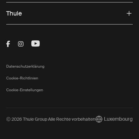
Thule
Visit Thule on Facebook (external link)
Visit Thule on Instagram (external link)
Visit Thule on Youtube (external lin
Datenschutzerklärung
Cookie-Richtlinien
Cookie-Einstellungen
Luxembourg
Ⓒ 2026 Thule Group Alle Rechte vorbehalten
Current market/Sw