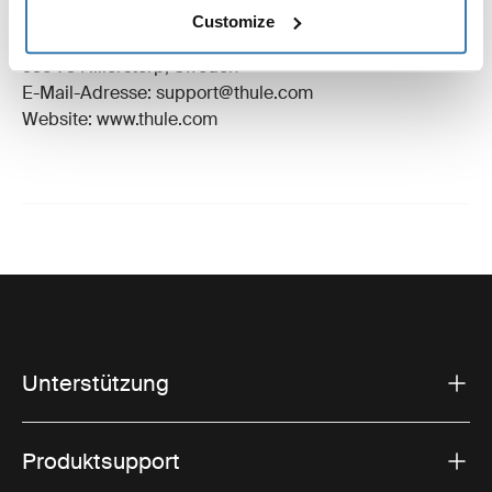
Name des Herstellers: Thule Schweden
Customize
Adresse des Herstellers: Borggatan 5,
335 73 Hillerstorp, Sweden
E-Mail-Adresse: support@thule.com
Website: www.thule.com
Unterstützung
Produktsupport