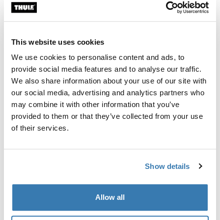
Individuelle Ausrüstung für die Montage eines Thule
Dachträgersystems auf Fahrzeugen mit integrierter
Dachreling.
This website uses cookies
We use cookies to personalise content and ads, to
provide social media features and to analyse our traffic.
We also share information about your use of our site with
our social media, advertising and analytics partners who
Alle Eigenschaften
Toggle features
may combine it with other information that you’ve
provided to them or that they’ve collected from your use
Technische Daten
Toggle techspec
of their services.
Anleitung
Toggle guides and instructions
Show details
Herstellungsinformationen
Allow all
Eingetragenes Warenzeichen: Thule Schweden AB