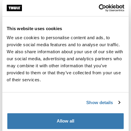
Individuelle Ausrüstung für die Montage eines Thule
Dachträgersystems auf Fahrzeugen ohne vormontierte
Dachträger-Befestigungspunkte oder werkseitig
This website uses cookies
montierte Träger.
We use cookies to personalise content and ads, to
provide social media features and to analyse our traffic.
We also share information about your use of our site with
our social media, advertising and analytics partners who
Alle Eigenschaften
Toggle features
may combine it with other information that you’ve
provided to them or that they’ve collected from your use
of their services.
Technische Daten
Toggle techspec
Anleitung
Toggle guides and instructions
Show details
Allow all
Herstellungsinformationen