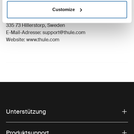
Eingetragenes Warenzeichen: Thule Schweden AB
Customize
Name des Herstellers: Thule Schweden
Adresse des Herstellers: Borggatan 5,
335 73 Hillerstorp, Sweden
E-Mail-Adresse: support@thule.com
Website: www.thule.com
Unterstützung
Produktsupport