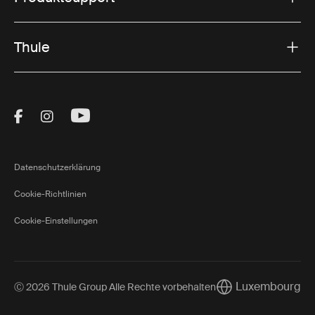
Thule
Visit Thule on Facebook (external link)
Visit Thule on Instagram (external link)
Visit Thule on Youtube (external lin
Datenschutzerklärung
Cookie-Richtlinien
Cookie-Einstellungen
Luxembourg
Ⓒ 2026 Thule Group Alle Rechte vorbehalten
Current market/Sw