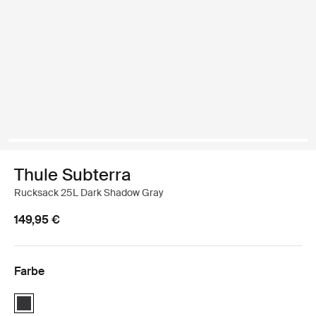
Thule Subterra
Rucksack 25L Dark Shadow Gray
149,95 €
Farbe
Thule Subterra backpack 25L Dunkler Schatten (selected)