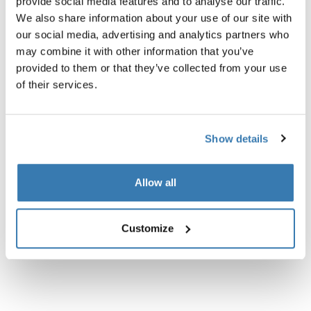
provide social media features and to analyse our traffic.
Alle Eigenschaften
Toggle features
We also share information about your use of our site with
our social media, advertising and analytics partners who
Technische Daten
Toggle techspec
may combine it with other information that you’ve
provided to them or that they’ve collected from your use
of their services.
Show details
Allow all
Customize