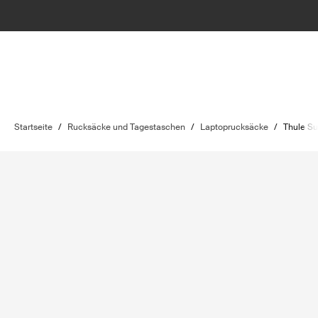
Startseite
/
Rucksäcke und Tagestaschen
/
Laptoprucksäcke
/
Thule Su