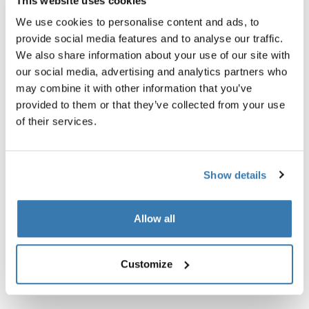
This website uses cookies
We use cookies to personalise content and ads, to
provide social media features and to analyse our traffic.
Beschreibung des Produkts
Toggle overview
We also share information about your use of our site with
our social media, advertising and analytics partners who
Alle Eigenschaften
Toggle features
may combine it with other information that you’ve
provided to them or that they’ve collected from your use
of their services.
Technische Daten
Toggle techspec
Show details
Allow all
Customize