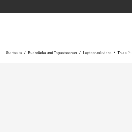
Startseite
/
Rucksäcke und Tagestaschen
/
Laptoprucksäcke
/
Thule P