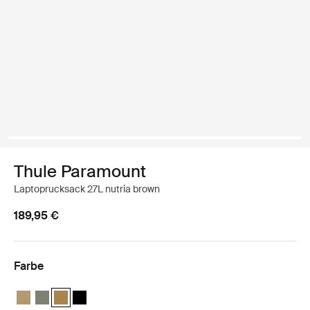
Thule Paramount
Laptoprucksack 27L nutria brown
189,95 €
Farbe
Thule Paramount backpack 27L Sanftes Beige
Thule Paramount backpack 27L Sanftes grün
Thule Paramount backpack 27L Nutria brown (selected)
Thule Paramount backpack 27L Schwarz