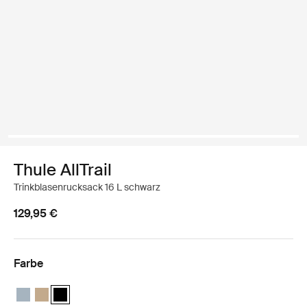
Thule AllTrail
Trinkblasenrucksack 16 L schwarz
129,95 €
Farbe
Thule AllTrail Daypack 16L Teichblau
Thule AllTrail Daypack 16L Blasses Khaki
Thule AllTrail Daypack 16L Schwarz (selected)