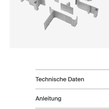
Technische Daten
Toggle techspec
Anleitung
Toggle guides and instructions