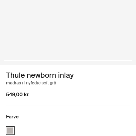
Thule newborn inlay
madras til nyfødte soft grå
549,00 kr.
Farve
Thule newborn inlay Soft Gray (selected)