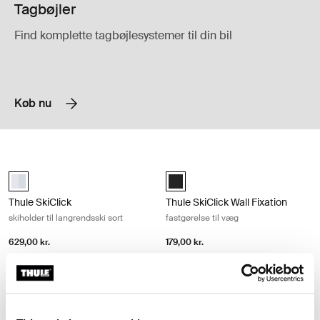
Tagbøjler
Find komplette tagbøjlesystemer til din bil
Køb nu
Thule SkiClick skiholder til langrendsski sort Black
Thule SkiClick Wall Fixation fastgøre
aluminium (selected)
Black (selected)
Thule SkiClick
Thule SkiClick Wall Fixation
skiholder til langrendsski sort
fastgørelse til væg
629,00 kr.
179,00 kr.
Sammenlign produkt
Sammenlign produkt
Thule box ski carrier adapter adapter til skiholder 694-6 sort Black
black (selected)