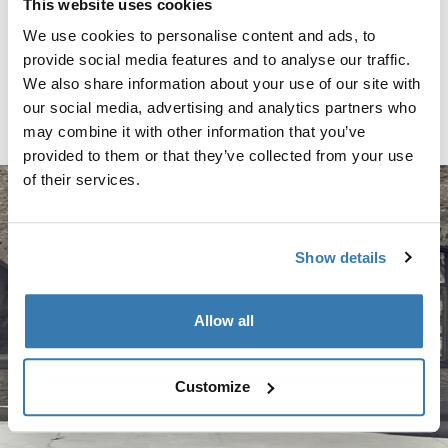
This website uses cookies
Thule box ski carrier adapter
We use cookies to personalise content and ads, to
adapter til skiholder 694-6 sort
provide social media features and to analyse our traffic.
We also share information about your use of our site with
429,00 kr.
our social media, advertising and analytics partners who
Sammenlign produkt
may combine it with other information that you’ve
provided to them or that they’ve collected from your use
of their services.
Show details
Allow all
Customize