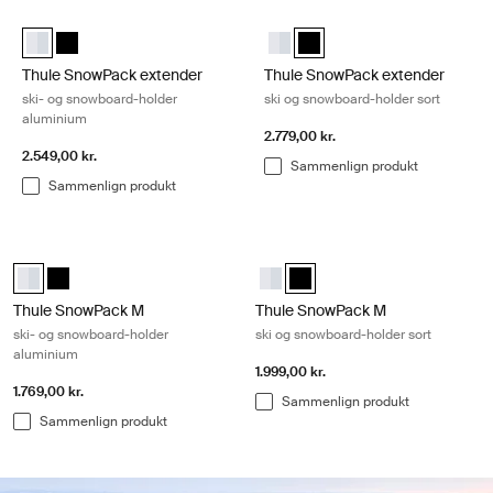
Gå til resultater
Thule SnowPack extender ski- og snowboard-holder aluminium Alum
Thule SnowPack extender ski og sn
Thule SnowPack extender Aluminium (selected)
Thule SnowPack extender Sort
Thule SnowPack extender Alum
Thule SnowPack extender So
Thule SnowPack extender
Thule SnowPack extender
ski- og snowboard-holder
ski og snowboard-holder sort
aluminium
2.779,00 kr.
2.549,00 kr.
Sammenlign produkt
Sammenlign produkt
Thule SnowPack M ski- og snowboard-holder aluminium Aluminum
Thule SnowPack M ski og snowboard-
Thule SnowPack M Aluminium (selected)
Thule SnowPack M Sort
Thule SnowPack M Aluminium
Thule SnowPack M Sort (sele
Thule SnowPack M
Thule SnowPack M
ski- og snowboard-holder
ski og snowboard-holder sort
aluminium
1.999,00 kr.
1.769,00 kr.
Sammenlign produkt
Sammenlign produkt