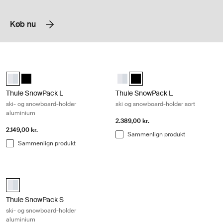
Køb nu
Thule SnowPack L ski- og snowboard-holder aluminium Aluminum
Thule SnowPack L ski og snowboard-
Thule SnowPack L Aluminium (selected)
Thule SnowPack L Sort
Thule SnowPack L Aluminium
Thule SnowPack L Sort (selec
Thule SnowPack L
Thule SnowPack L
ski- og snowboard-holder
ski og snowboard-holder sort
aluminium
2.389,00 kr.
2.149,00 kr.
Sammenlign produkt
Sammenlign produkt
Thule SnowPack S ski- og snowboard-holder aluminium Aluminum
Thule SnowPack S Aluminium (selected)
Thule SnowPack S
ski- og snowboard-holder
aluminium