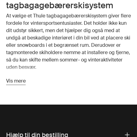
tagbagagebærerskisystem
At vælge et Thule tagbagagebærerskisystem giver flere
fordele for vintersportsentusiaster. Det holder ikke kun
dit udstyr sikkert, men det hjælper dig også med at
undgå at beskadige interiøret i din bil ved at placere ski
eller snowboards i et begrænset rum. Derudover er
tagmonterede skiholdere nemme at installere og fjerne,
så du kan skifte mellem sommer- og vinteraktiviteter
uden besvær.
Når du køber skistativer, er det vigtigt at overveje
Vis mere
kapaciteten og størrelsen . Thule tilbyder muligheder
for at medbringe enten fire eller seks par ski eller to til
fire snowboards, afhængigt af dine behov. Denne
alsidighed sikrer, at du kan finde den rigtige pasform på
din skitagbøjle til din familie eller gruppe, uanset om du
tager på pisterne alene eller med venner.
Hjælp til din bestilling