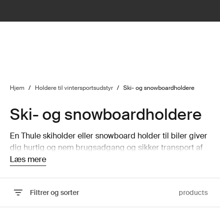
lter
filter
Hjem
/
Holdere til vintersportsudstyr
/
Ski- og snowboardholdere
Ski- og snowboardholdere
En Thule skiholder eller snowboard holder til biler giver
dig hurtig og nem brugsadgang og sikker transport af
dine ski og dit snowboard. Lad os hjælpe dig med at
Læs mere
finde den perfekte holder.
Filtrer og sorter
products