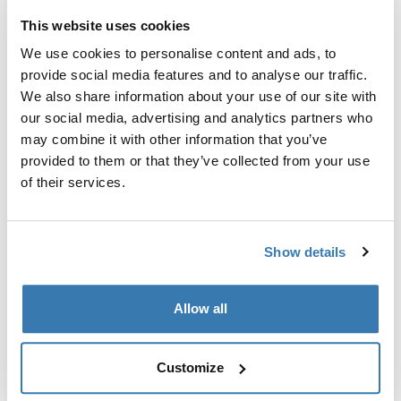
eller dets datterselskaber og er beskyttet af
This website uses cookies
lovgivningen for immaterialrettigheder.
We use cookies to personalise content and ads, to
Varemærker, navnebeskyttede varer og
provide social media features and to analyse our traffic.
virksomhedslogoer, der tilhører Thule, må ikke bruges
We also share information about your use of our site with
på nogen måde uden forudgående skriftlig tilladelse fra
our social media, advertising and analytics partners who
Thule.
may combine it with other information that you’ve
provided to them or that they’ve collected from your use
of their services.
Show details
Patent
Allow all
Som følge heraf holder Thule et antal patenter og
designs afventende og registrerede over hele verden
Customize
for hovedparten af Thules mærkevare produkter.
Du finder en liste over patenter og designs på