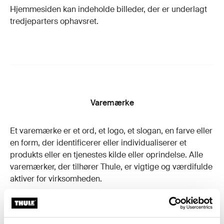
Hjemmesiden kan indeholde billeder, der er underlagt
tredjeparters ophavsret.
Varemærke
Et varemærke er et ord, et logo, et slogan, en farve eller
en form, der identificerer eller individualiserer et
produkts eller en tjenestes kilde eller oprindelse. Alle
varemærker, der tilhører Thule, er vigtige og værdifulde
aktiver for virksomheden.
Medmindre det er angivet andetsteds på denne
hjemmeside, tilhører alle varemærker, alle
navnebeskyttede varer og virksomhedslogoer Thule