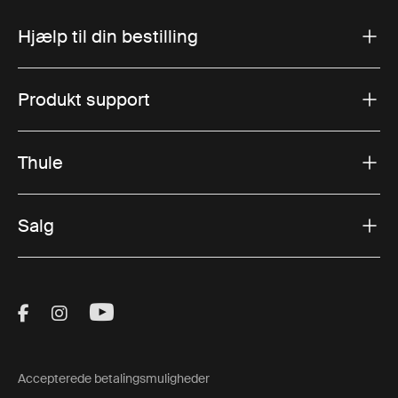
Hjælp til din bestilling
Produkt support
Thule
Salg
Visit Thule on Facebook (external link)
Visit Thule on Instagram (external link)
Visit Thule on Youtube (external lin
Accepterede betalingsmuligheder