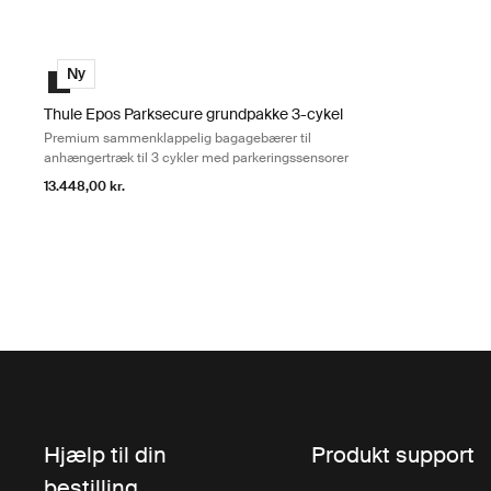
Thule Epos Parksecure grundpakke 3-cykel Premium sammenklapp
Black
Ny
Thule Epos Parksecure grundpakke 3-cykel
Premium sammenklappelig bagagebærer til
anhængertræk til 3 cykler med parkeringssensorer
13.448,00 kr.
Hjælp til din
Produkt support
bestilling