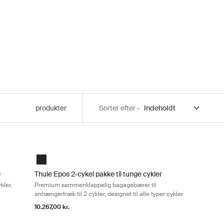
produkter
Sorter efter -
 cykler, optimeret til tunge e-cykler Black
 Fuldt sammenklappelig cykelholder til 2 cykler, optimeret til tunge e-cy
Thule Epos 2-cykel pakke til tunge cykler Premium sammenklap
Black
e
Thule Epos 2-cykel pakke til tunge cykler
kler,
Premium sammenklappelig bagagebærer til
anhængertræk til 2 cykler, designet til alle typer cykler
10.267,00 kr.