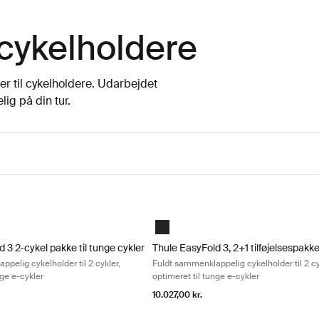
 cykelholdere
r til cykelholdere. Udarbejdet
lig på din tur.
appelig cykelholder til 2 cykler, optimeret til tunge e-cykler Black
 3 2-cykel pakke til tunge cykler Fuldt sammenklappelig cykelholder til 2
Thule EasyFold 3, 2+1 tilføjelsespakke
Black
 3 2-cykel pakke til tunge cykler
Thule EasyFold 3, 2+1 tilføjelsespakk
pelig cykelholder til 2 cykler,
Fuldt sammenklappelig cykelholder til 2 cy
nge e-cykler
optimeret til tunge e-cykler
10.027,00 kr.