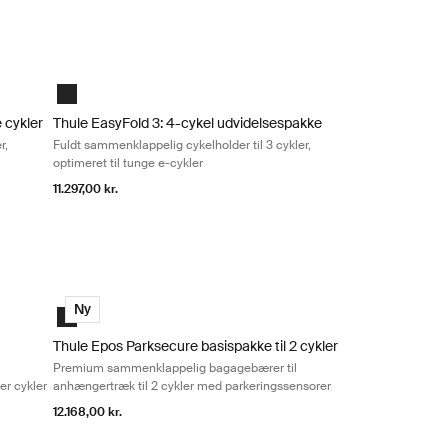
Black
cykler, optimeret til tunge e-cykler Black
 cykler Fuldt sammenklappelig cykelholder til 3 cykler, optimeret til tun
Thule EasyFold 3: 4-cykel udvidelsespakke Fuldt sammenklappelig
Black
 cykler
Thule EasyFold 3: 4-cykel udvidelsespakke
r,
Fuldt sammenklappelig cykelholder til 3 cykler,
optimeret til tunge e-cykler
11.297,00 kr.
kler Black
k til 3 cykler, designet til alle typer cykler Black
klappelig bagagebærer til anhængertræk til 3 cykler, designet til all
Thule Epos Parksecure basispakke til 2 cykler Premium samme
Black
Ny
Thule Epos Parksecure basispakke til 2 cykler
Premium sammenklappelig bagagebærer til
per cykler
anhængertræk til 2 cykler med parkeringssensorer
12.168,00 kr.