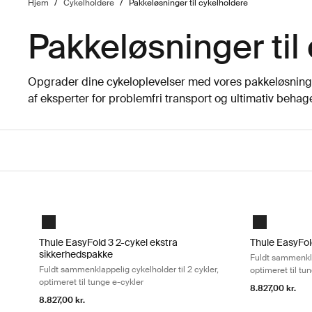
Hjem
/
Cykelholdere
/
Pakkeløsninger til cykelholdere
Pakkeløsninger til
Opgrader dine cykeloplevelser med vores pakkeløsninge
af eksperter for problemfri transport og ultimativ behage
Gå til resultater
Thule EasyFold 3 2-cykel ekstra sikkerhedspakke Fuldt sammenkl
Thule EasyFold
Black
Black
Thule EasyFold 3 2-cykel ekstra
Thule EasyFold
sikkerhedspakke
Fuldt sammenklap
Fuldt sammenklappelig cykelholder til 2 cykler,
optimeret til tu
optimeret til tunge e-cykler
8.827,00 kr.
8.827,00 kr.