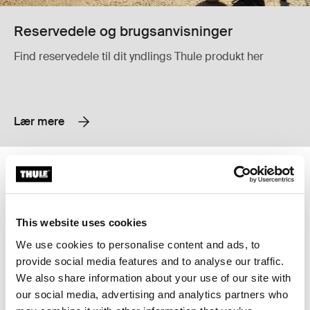
Reservedele og brugsanvisninger
Find reservedele til dit yndlings Thule produkt her
Lær mere
Thule Yepp mini handlebar padding 2 håndtagspolstring Black
Thule Yepp maxi rain cover regnove
Thule Yepp mini handlebar padding 2 Sort (selected)
Thule Yepp maxi rain cover Sort (
Thule Yepp mini handlebar
Thule Yepp maxi rain cover
This website uses cookies
padding 2
regnovertræk
We use cookies to personalise content and ads, to
håndtagspolstring
149,00 kr.
provide social media features and to analyse our traffic.
269,00 kr.
We also share information about your use of our site with
our social media, advertising and analytics partners who