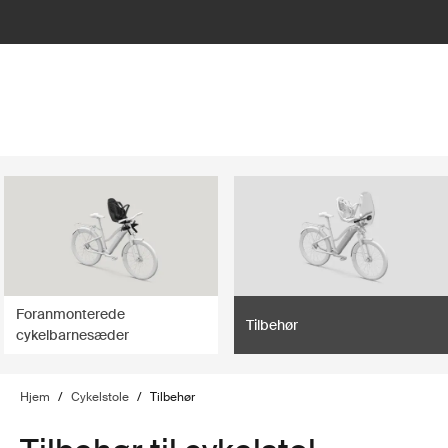
lter
filter
Foranmonterede
Tilbehør
cykelbarnesæder
Hjem
/
Cykelstole
/
Tilbehør