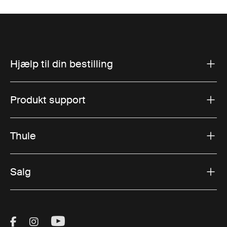
Hjælp til din bestilling
Produkt support
Thule
Salg
Visit Thule on Facebook (external link)
Visit Thule on Instagram (external link)
Visit Thule on Youtube (external lin