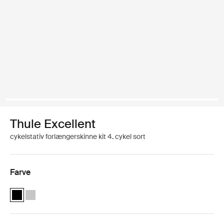
Thule Excellent
cykelstativ forlængerskinne kit 4. cykel sort
Farve
Thule Excellent 4th Rail Kit Black Sort (selected)
Thule Excellent/Elite G2 4th Rail Kit Anodiseret