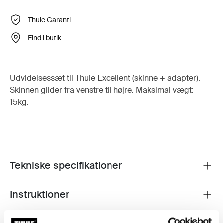
Thule Garanti
Find i butik
Udvidelsessæt til Thule Excellent (skinne + adapter).
Skinnen glider fra venstre til højre. Maksimal vægt:
15kg.
Tekniske specifikationer
Toggle techspec
Instruktioner
Toggle guides and instructions