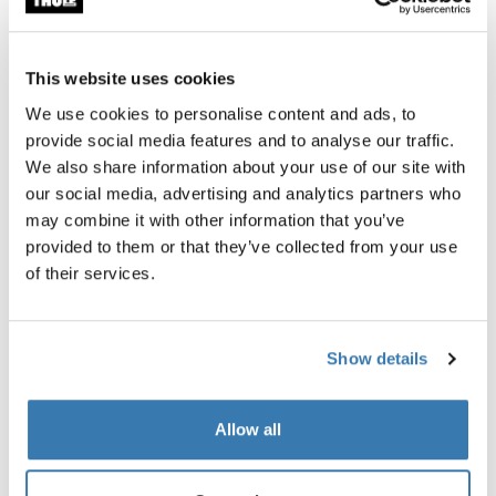
Anmeldelser
Toggle overview
Oplysninger om fremstilling
This website uses cookies
We use cookies to personalise content and ads, to
Registreret varemærke: Thule Sweden AB
provide social media features and to analyse our traffic.
Producentens navn: Thule Sverige
We also share information about your use of our site with
Producentens adresse: Borggatan 5, 335 73 Hillerstorp,
our social media, advertising and analytics partners who
Sverige
may combine it with other information that you’ve
E-mail: support@thule.com
provided to them or that they’ve collected from your use
Website: www.thule.com
of their services.
Show details
Relaterede produkter
Allow all