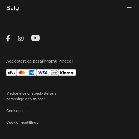
Salg
Visit Thule on Facebook (external link)
Visit Thule on Instagram (external link)
Visit Thule on Youtube (external lin
Accepterede betalingsmuligheder
Meddelelse om beskyttelse af
personlige oplysninger
Cookiepolitik
Cookie-indstillinger