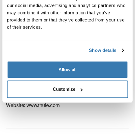
our social media, advertising and analytics partners who
may combine it with other information that you’ve
Instruktioner
Toggle guides and instructions
provided to them or that they’ve collected from your use
of their services.
Anmeldelser
Toggle overview
Show details
Oplysninger om fremstilling
Registreret varemærke: Thule Sweden AB
Allow all
Producentens navn: Thule Sverige
Producentens adresse: Borggatan 5, 335 73 Hillerstorp,
Customize
Sverige
E-mail: support@thule.com
Website: www.thule.com