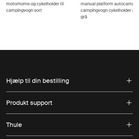
motorhome og cykelholder til
manual platform autocamper
campingvogn sort
campingvogn cykelholder ano
grå
Hjælp til din bestilling
Produkt support
Thule