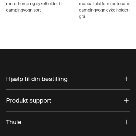
motorhome og cykelholder til
manual platform autocamper
campingvogn sort
campingvogn cykelholder ano
grå
Hjælp til din bestilling
Produkt support
Thule