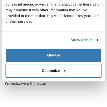
our social media, advertising and analytics partners who
may combine it with other information that you’ve
Instruktioner
Toggle guides and instructions
provided to them or that they’ve collected from your use
of their services.
Anmeldelser
Toggle overview
Show details
Oplysninger om fremstilling
Registreret varemærke: Thule Sweden AB
Allow all
Producentens navn: Thule Sverige
Producentens adresse: Borggatan 5, 335 73 Hillerstorp,
Customize
Sverige
E-mail: support@thule.com
Website: www.thule.com