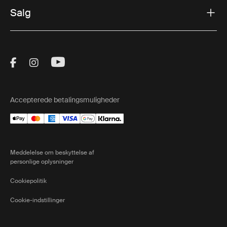
Salg
Visit Thule on Facebook (external link)
Visit Thule on Instagram (external link)
Visit Thule on Youtube (external lin
Accepterede betalingsmuligheder
Meddelelse om beskyttelse af
personlige oplysninger
Cookiepolitik
Cookie-indstillinger