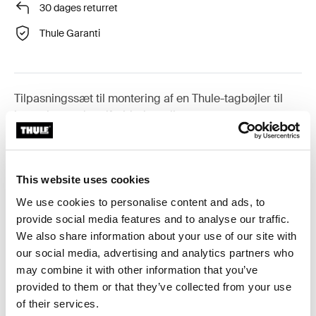
30 dages returret
Thule Garanti
Tilpasningssæt til montering af en Thule-tagbøjler til
køretøjer med nedfældede rælinger.
This website uses cookies
We use cookies to personalise content and ads, to
Alle funktioner
Toggle features
provide social media features and to analyse our traffic.
We also share information about your use of our site with
Tekniske specifikationer
Toggle techspec
our social media, advertising and analytics partners who
may combine it with other information that you’ve
Instruktioner
Toggle guides and instructions
provided to them or that they’ve collected from your use
of their services.