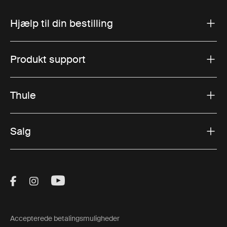
Hjælp til din bestilling
Produkt support
Thule
Salg
Visit Thule on Facebook (external link)
Visit Thule on Instagram (external link)
Visit Thule on Youtube (external lin
Accepterede betalingsmuligheder