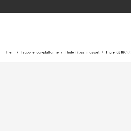
Hjem
/
Tagbøjler og -platforme
/
Thule Tilpasningssæt
/
Thule Kit 18610