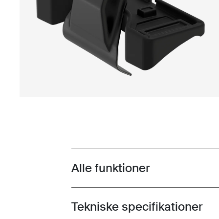
Alle funktioner
Toggle features
Tekniske specifikationer
Toggle techspec