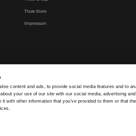
Thule Store
Impressum
s
ise content and ads, to provide social media features and to anal
about your use of our site with our social media, advertising and
t with other information that you’ve provided to them or that the
Meddelelse om beskyttelse af personlige oply
ices.