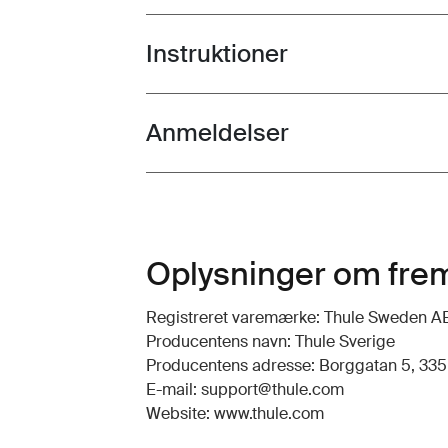
Instruktioner
Toggle guides and instructions
Anmeldelser
Toggle overview
Oplysninger om frem
Registreret varemærke: Thule Sweden A
Producentens navn: Thule Sverige
Producentens adresse: Borggatan 5, 335 7
E-mail: support@thule.com
Website: www.thule.com