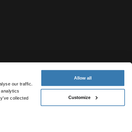
Allow all
yse our traffic.
 analytics
Customize
y’ve collected
Denmark
sninger
Cookiepolitik
Cookie-indstillinger
Current market/Sw