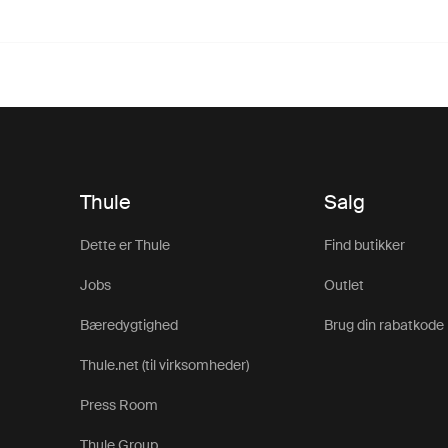
Thule
Salg
Dette er Thule
Find butikker
Jobs
Outlet
Bæredygtighed
Brug din rabatkode
Thule.net (til virksomheder)
Press Room
Thule Group