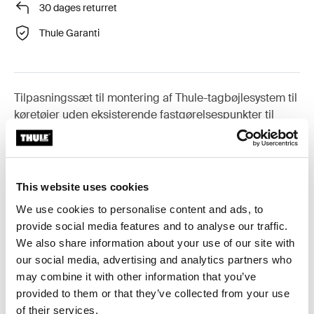
30 dages returret
Thule Garanti
Tilpasningssæt til montering af Thule-tagbøjlesystem til
køretøjer uden eksisterende fastgørelsespunkter til
tagbøjler, eller fabriksmonterede tagbøjler.
This website uses cookies
We use cookies to personalise content and ads, to
Alle funktioner
Toggle features
provide social media features and to analyse our traffic.
We also share information about your use of our site with
Tekniske specifikationer
Toggle techspec
our social media, advertising and analytics partners who
may combine it with other information that you’ve
provided to them or that they’ve collected from your use
Instruktioner
Toggle guides and instructions
of their services.