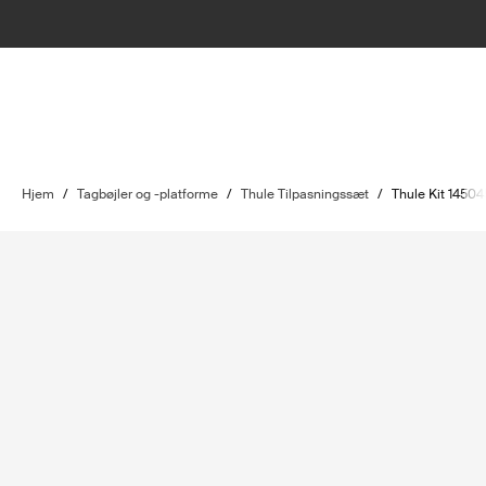
Hjem
/
Tagbøjler og -platforme
/
Thule Tilpasningssæt
/
Thule Kit 14504