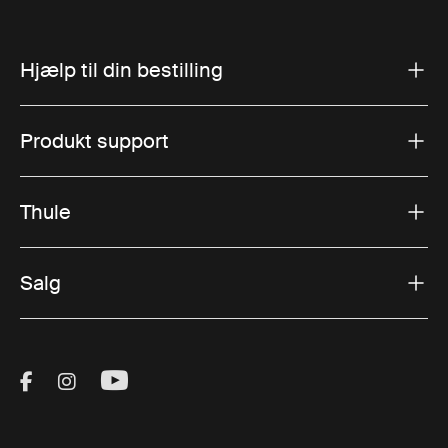
Hjælp til din bestilling
Produkt support
Thule
Salg
Visit Thule on Facebook (external link)
Visit Thule on Instagram (external link)
Visit Thule on Youtube (external lin