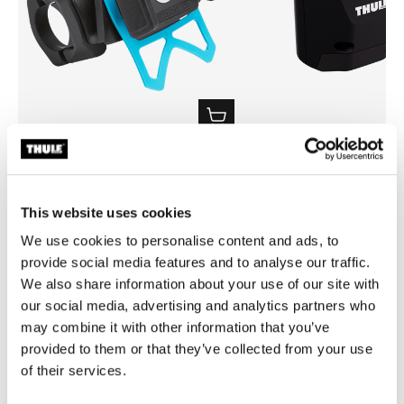
Thule smartphone bike mount
Thule quick release bracket
smartphone cykelmontering sort
beslag med hurtigudløser sor
319,00 kr.
319,00 kr.
This website uses cookies
We use cookies to personalise content and ads, to
provide social media features and to analyse our traffic.
We also share information about your use of our site with
our social media, advertising and analytics partners who
may combine it with other information that you’ve
provided to them or that they’ve collected from your use
Produktbeskrivelse
Toggle overview
of their services.