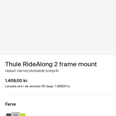
Thule RideAlong 2 frame mount
vipbart barnecykelsæde lysegråt
1.409,00 kr.
Laveste pris i de seneste 30 dage: 1.399,00 kr.
Farve
Thule RideAlong 2 Dark Gray
Thule RideAlong 2 Light Gray (selected)
Thule RideAlong 2 Zen Lime