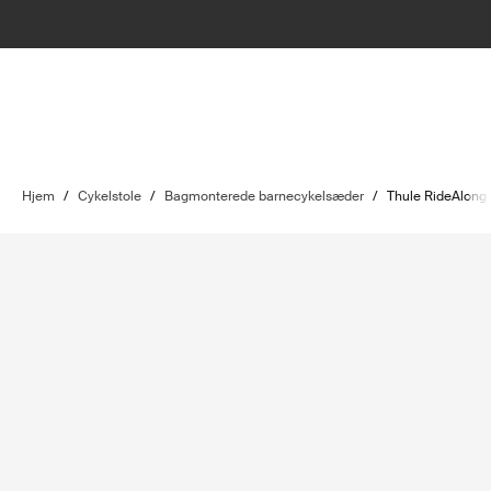
Hjem
/
Cykelstole
/
Bagmonterede barnecykelsæder
/
Thule RideAlong