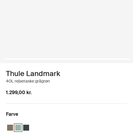
Thule Landmark
40L rejsetaske grågrøn
1.299,00 kr.
Farve
Thule Landmark 40L Dyb khaki
Thule Landmark 40L Hazy Green (selected)
Thule Landmark 40L Mørkeste blå