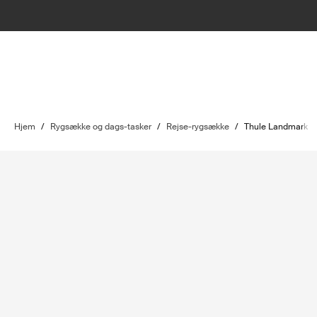
Hjem
/
Rygsække og dags-tasker
/
Rejse-rygsække
/
Thule Landmark