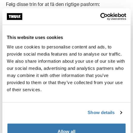
Følg disse trin for at få den rigtige pasform:
Mål din hund
For at sikre, at kassen passer, skal du måle din hunds
mankehøjde (højden fra jorden til toppen af
This website uses cookies
skulderbladene).
We use cookies to personalise content and ads, to
provide social media features and to analyse our traffic.
Tjek din bils dimensioner
We also share information about your use of our site with
our social media, advertising and analytics partners who
Mål dybden fra bagsæderne til enden af
may combine it with other information that you’ve
bagagerummet og højden fra gulvet til det laveste
provided to them or that they’ve collected from your use
punkt på døren eller loftet, og læg mærke til eventuelle
of their services.
skæve eller lavthængende kanter.
Brug pasformsguide fra Thule
Show details
Vores onlineværktøj gør det nemt at finde den Thule
Allax-model, der passer bedst til din bil og din hunds
Allow all