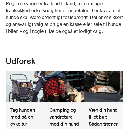
Reglerne varierer fra land til land, men mange
trafiksikkerhedsmyndigheder anbefaler eller kræver, at
hunde skal være ordentligt fastspændt. Det er et sikkert
og ansvarligt valg at bruge en kasse eller sele til hunde
i bilen – og i nogle tilfælde også et lovligt valg.
Udforsk
Tag hunden
Camping og
Væn din hund
med på en
vandreture
til et bur:
cykeltur
med din hund
Sådan træner