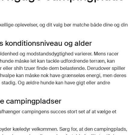
skellige oplevelser, og dit valg bør matche både dine og din
s konditionsniveau og alder
holdenhed og modstandsdygtighed varierer. Mens racer
hunde måske let kan tackle udfordrende terræn, kan
eller shih tzuer finde dem belastende. Derudover spiller
– hvalpe kan måske nok have grænseløs energi, men deres
g stadig. Og ældre hunde kan have gigt eller andre
ge campingpladser
fhænger campingens succes stort set af at vælge et
byder kæledyr velkommen. Sørg for, at den campingplads,