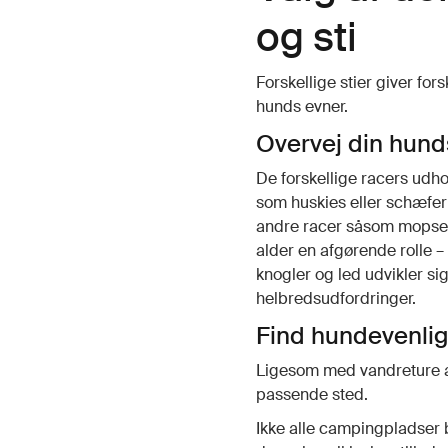
og sti
Forskellige stier giver for
hunds evner.
Overvej din hund
De forskellige racers ud
som huskies eller schæfer
andre racer såsom mopser 
alder en afgørende rolle 
knogler og led udvikler si
helbredsudfordringer.
Find hundevenli
Ligesom med vandreture a
passende sted.
Ikke alle campingpladser 