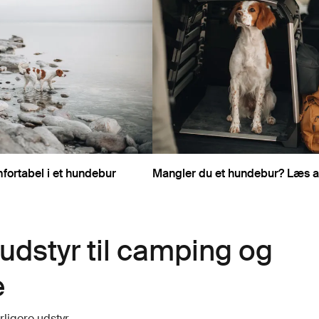
fortabel i et hundebur
Mangler du et hundebur? Læs al
 udstyr til camping og
e
ligere udstyr.