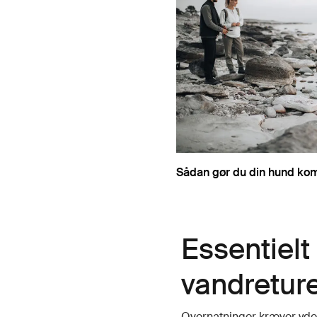
Sådan gør du din hund kom
Essentielt
vandretur
Overnatninger kræver yder