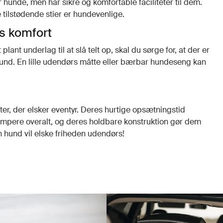
r hunde, men har sikre og komfortable faciliteter til dem.
tilstødende stier er hundevenlige.
s komfort
lant underlag til at slå telt op, skal du sørge for, at der er
 hund. En lille udendørs måtte eller bærbar hundeseng kan
ster, der elsker eventyr. Deres hurtige opsætningstid
ampere overalt, og deres holdbare konstruktion gør dem
in hund vil elske friheden udendørs!