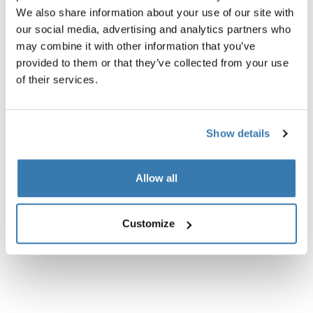
We also share information about your use of our site with
Popis výrobku
Toggle overview
our social media, advertising and analytics partners who
may combine it with other information that you’ve
provided to them or that they’ve collected from your use
Všechny funkce
Toggle features
of their services.
Technické údaje
Toggle techspec
Show details
Návod
Toggle guides and instructions
Allow all
Recenze
Toggle overview
Customize