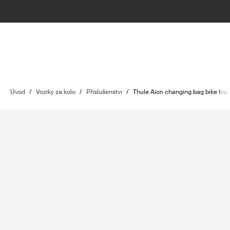
Úvod
/
Vozíky za kolo
/
Příslušenství
/
Thule Aion changing bag bike trail