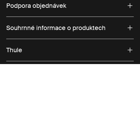
Podpora objednávek
Souhrnné informace o produktech
Thule
Prodeje
Visit Thule on Facebook (external link)
Visit Thule on Instagram (external link)
Visit Thule on Youtube (external lin
Přijímané možnosti platby