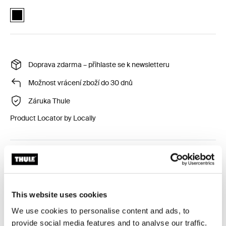
Thule Aion changing bag bike trailer clip Černá (selected)
Doprava zdarma – přihlaste se k newsletteru
Možnost vrácení zboží do 30 dnů
Záruka Thule
Product Locator by Locally
Mějte volné ruce a nezbytnosti blízko s klipem na
přebalovací tašku Thule Aion, navrženým pro bezpečné
připevnění vaší tašky k vozíku na kolo Thule.
This website uses cookies
We use cookies to personalise content and ads, to
provide social media features and to analyse our traffic.