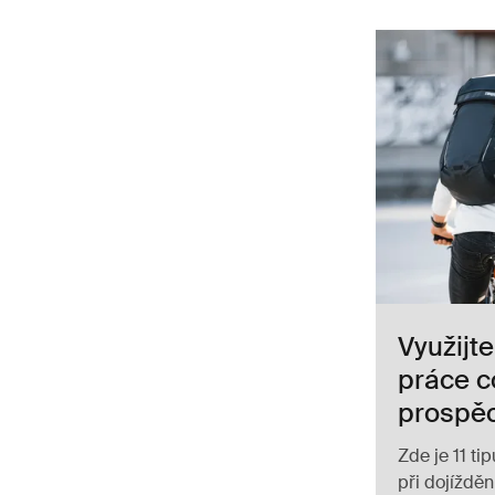
Využijte
práce c
prospě
Zde je 11 tip
při dojíždě