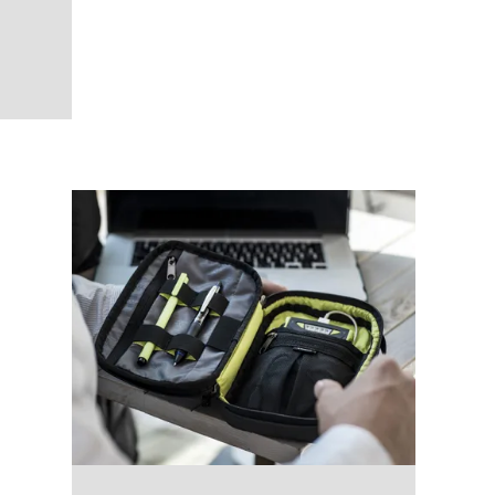
elected)
ětle modrá/tmavá modrá
L Béžovošedá/nuancovaná hnědá
 26L Jemně zelená
ack 26L Bledě žlutá