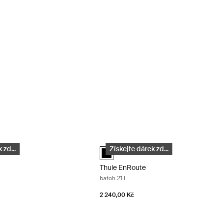
stovní batoh 30 l Black
Thule EnRoute batoh 21 l Black
ackpack 30L Černá (selected)
Thule EnRoute backpack 21L Černá (se
 zd...
Získejte dárek zd...
Thule EnRoute
batoh 21 l
2 240,00 Kč