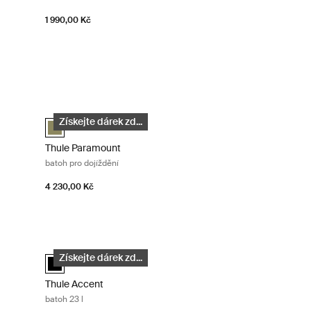
1 990,00 Kč
l Black
Thule Paramount batoh pro dojíždění Olivine
selected)
arbonově modrá
Thule Paramount commuter backpack 27L Olivová (selected
Získejte dárek zd...
Thule Paramount
batoh pro dojíždění
4 230,00 Kč
Thule Accent batoh 23 l Black
lected)
Thule Accent backpack 23L Černá (selected)
Získejte dárek zd...
Thule Accent
batoh 23 l