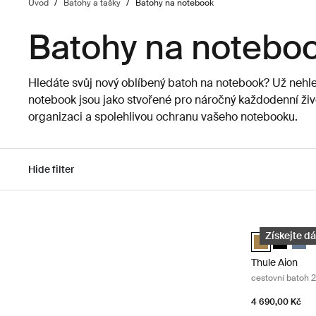
Úvod
/
Batohy a tašky
/
Batohy na notebook
Batohy na notebo
Hledáte svůj nový oblíbený batoh na notebook? Už nehl
notebook jsou jako stvořené pro náročný každodenní živo
organizaci a spolehlivou ochranu vašeho notebooku.
Hide filter
Přejít na výsledky
Thule Aion ces
Thule Aion tr
Thule Aio
Thule
Získejte dá
Thule Aion
cestovní batoh 2
4 690,00 Kč