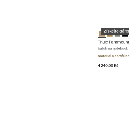
Thule Paramount 
Thule Paramoun
Thule Param
Thule P
Thu
Získejte dárek
Thule Paramoun
batoh na notebook 
materiál s certifikac
4 240,00 Kč