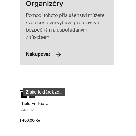
Organizéry
Pomocí tohoto příslušenství můžete
svou cestovní výbavu přepravovat
bezpečným a uspořádaným
způsobem
Nakupovat
Thule EnRoute batoh 12 l Black
lected)
Thule EnRoute backpack 12L Černá (selected)
Thule EnRoute backpack 12L Světle modrá/tmavá mod
Získejte dárek zd...
Thule EnRoute
batoh 12 l
1 490,00 Kč