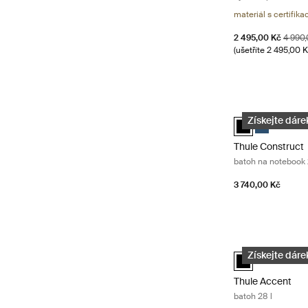
materiál s certifikac
Akční cena
Původ
2 495,00 Kč
4 990
(ušetříte 2 495,00 K
Thule Construct 
Thule Construct
Thule Cons
Získejte dárek
Thule Construct
batoh na notebook 
3 740,00 Kč
Thule Accent bat
Thule Accent ba
Získejte dárek
Thule Accent
batoh 28 l