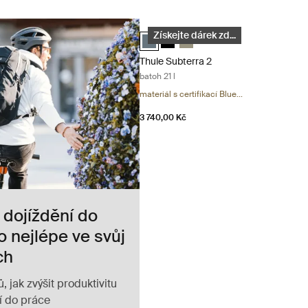
Thule Subterra 2 batoh 21 l Dark slate
Thule Subterra backpack 21L Tmavě bři
Thule Subterra backpack 21L Čer
Thule Subterra backpack 21L 
Získejte dárek zd...
Thule Subterra 2
batoh 21 l
materiál s certifikací Blue...
3 740,00 Kč
 dojíždění do
o nejlépe ve svůj
ch
ů, jak zvýšit produktivitu
ní do práce