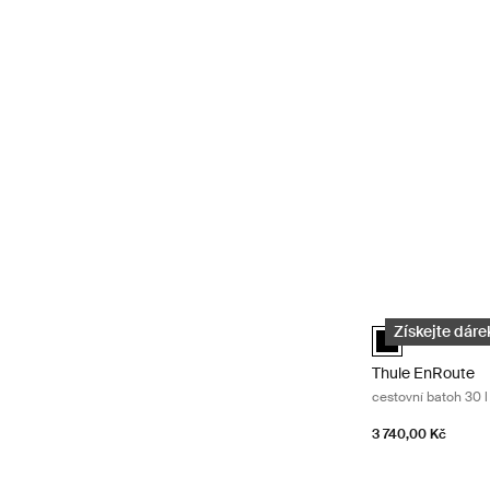
Thule EnRoute ce
Thule EnRoute b
Získejte dárek
Thule EnRoute
cestovní batoh 30 l
3 740,00 Kč