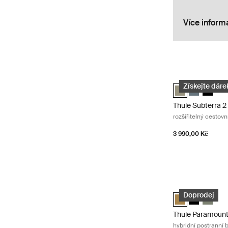
Více inform
Thule Subterra 2 
Thule Subterra t
Thule Subte
Thule S
Získejte dárek
Thule Subterra 2
rozšiřitelný cestovn
3 990,00 Kč
Thule Paramount 
Thule Paramount
Thule Param
Thule P
Doprodej
Thule Paramoun
hybridní postranní 