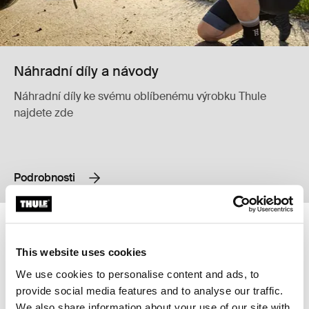
Náhradní díly a návody
Náhradní díly ke svému oblíbenému výrobku Thule
najdete zde
Podrobnosti
Thule Yepp mini handlebar padding 2 polstrování řídítek Black
Thule Yepp maxi rain cover pláštěnk
Thule Yepp mini handlebar padding 2 Černá (selected)
Thule Yepp maxi rain cover Černá 
This website uses cookies
Thule Yepp mini handlebar
Thule Yepp maxi rain cover
We use cookies to personalise content and ads, to
padding 2
pláštěnka
provide social media features and to analyse our traffic.
polstrování řídítek
We also share information about your use of our site with