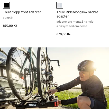
Thule Yepp front adapter Černá (selected)
Thule RideAlong low saddle adapte
Thule Yepp front adapter
Thule RideAlong low saddle
adapter
adaptér
adaptér pro montáž na kolo
870,00 Kč
s nízkým sedlem černá
870,00 Kč