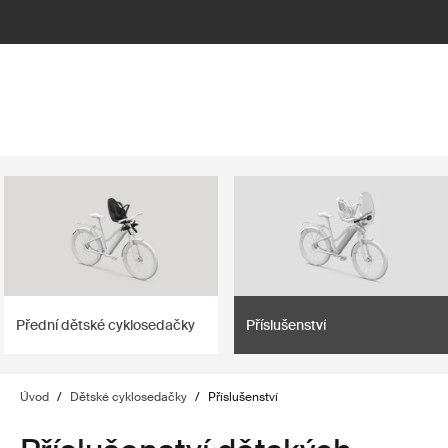
lter
filter
Přední dětské cyklosedačky
Příslušenství
Úvod
/
Dětské cyklosedačky
/
Příslušenství