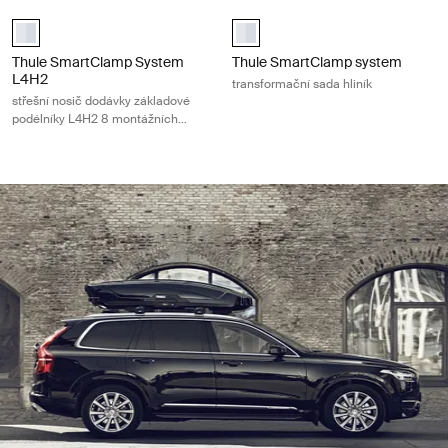
Thule SmartClamp System L4H2 střešní nosič dodávky základové podé
Thule SmartClamp system transform
aluminium (selected)
aluminium (selected)
Thule SmartClamp System
Thule SmartClamp system
L4H2
transformační sada hliník
střešní nosič dodávky základové
podélníky L4H2 8 montážních
bodů hliníkové