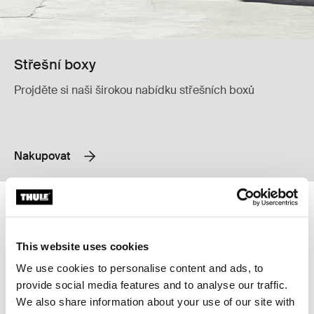
Střešní boxy
Projděte si naši širokou nabídku střešních boxů
Nakupovat
Thule SmartClamp System for TO 6300/6200 Pack (L2H2) van střešní n
Thule SmartClamp System for TO 63
aluminium (selected)
aluminium (selected)
This website uses cookies
Thule SmartClamp System for
Thule SmartClamp System for
TO 6300/6200 Pack (L2H2)
TO 6300/6200 Pack (L3H2)
We use cookies to personalise content and ads, to
van střešní nosič základních
van základní kolejnice střešního
provide social media features and to analyse our traffic.
kolejnic Thule Omnistor
nosiče Thule Omnistor 6300/6200
We also share information about your use of our site with
6300/6200 Pack L2H2 hliník
Pack L3H2 hliník