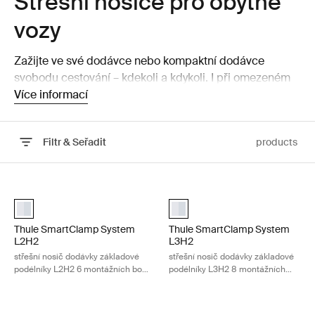
Střešní nosiče pro obytné
vozy
Zažijte ve své dodávce nebo kompaktní dodávce
svobodu cestování – kdekoli a kdykoli. I při omezeném
prostoru vám naše flexibilní systémy střešních nosičů
Více informací
Thule pomohou sbalit všechny věci s sebou.
Filtr & Seřadit
products
Přejít na výsledky
Thule SmartClamp System L2H2 střešní nosič dodávky základové pod
Thule SmartClamp System L3H2 stř
aluminium (selected)
aluminium (selected)
Thule SmartClamp System
Thule SmartClamp System
L2H2
L3H2
střešní nosič dodávky základové
střešní nosič dodávky základové
podélníky L2H2 6 montážních bodů
podélníky L3H2 8 montážních
hliníkové
bodů hliníkové