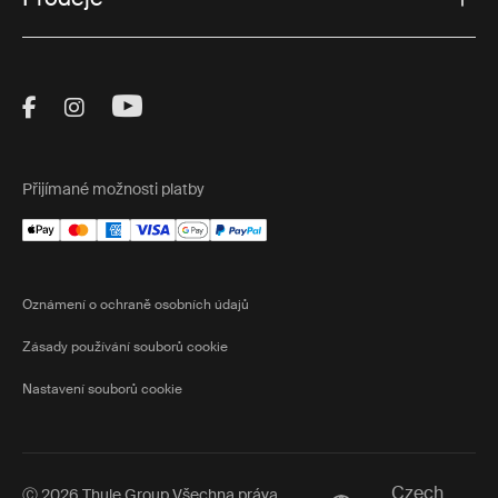
Visit Thule on Facebook (external link)
Visit Thule on Instagram (external link)
Visit Thule on Youtube (external lin
Přijímané možnosti platby
Oznámení o ochraně osobních údajů
Zásady používání souborů cookie
Nastavení souborů cookie
Czech
Ⓒ 2026 Thule Group Všechna práva