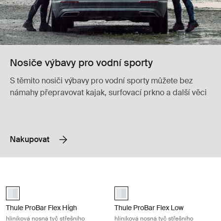
Nosiče výbavy pro vodní sporty
S těmito nosiči výbavy pro vodní sporty můžete bez
námahy přepravovat kajak, surfovací prkno a další věci
Nakupovat
Thule ProBar Flex High hliníková nosná tyč střešního nosiče Aluminum
Thule ProBar Flex Low hliníková nos
aluminium (selected)
aluminium (selected)
Thule ProBar Flex High
Thule ProBar Flex Low
hliníková nosná tyč střešního
hliníková nosná tyč střešního