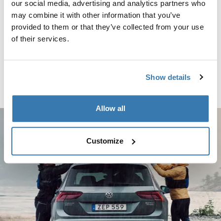
our social media, advertising and analytics partners who
may combine it with other information that you’ve
Thule SmartClamp System for TO 6300/6200 Pack (L4H2) základní kole
provided to them or that they’ve collected from your use
aluminium (selected)
of their services.
Thule SmartClamp System for
TO 6300/6200 Pack (L4H2)
základní kolejnice střešního nosiče
pro Thule Omnistor 6300/6200
Show details
Pack L4H2 hliník
Allow all
Customize