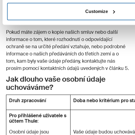
https://ec.europa.eu/info/law/law-topic/data-
Customize
protection/international-dimension-data-
protection/adequacy-decisions_en
.
Pokud máte zájem o kopie našich smluv nebo další
informace o tom, které rozhodnutí o odpovídající
ochraně se na určité předání vztahuje, nebo podrobné
informace o našich předáváních do třetích zemí a o
tom, kam byly vaše údaje předány, kontaktujte nás
prosím pomocí kontaktních údajů uvedených v článku 5.
Jak dlouho vaše osobní údaje
uchováváme?
Druh zpracování
Doba nebo kritérium pro s
Pro přihlášené uživatele s
účtem Thule
:
Osobní údaje jsou
Vaše údaje budou uchovává