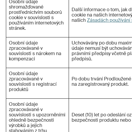
Osobní údaje
shromažďované
Další informace o tom, jak
prostřednictvím souborů
cookie na našich internetov
cookie v souvislosti s
našich
Zásadách používání 
používáním internetových
stránek.
Osobní údaje
Uchovávány po dobu maximáln
zpracovávané v
údaje nemusí být uchováván
souvislosti s nárokem na
právními předpisy včetně pl
kompenzaci
předpisů.
Osobní údaje
zpracovávané v
Po dobu trvání Prodloužené 
souvislosti s registrací
na zaregistrovaný produkt.
produktů
Osobní údaje
zpracovávané v
souvislosti s upozorněními
Deset (10) let po odeslání 
ohledně bezpečnosti
bezpečnosti produktu nebo 
výrobků a jejich
stahováním z trhu