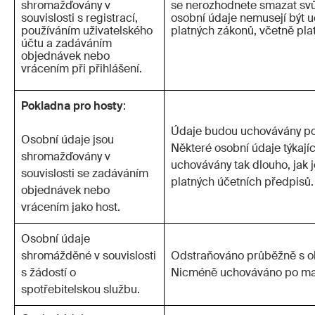
shromažďovány v
se nerozhodnete smazat svůj
souvislosti s registrací,
osobní údaje nemusejí být 
používáním uživatelského
platných zákonů, včetně pla
účtu a zadáváním
objednávek nebo
vrácením při přihlášení.
Pokladna pro hosty
:
Údaje budou uchovávány po d
Osobní údaje jsou
Některé osobní údaje týkaj
shromažďovány v
uchovávány tak dlouho, jak
souvislosti se zadáváním
platných účetních předpisů.
objednávek nebo
vrácením jako host.
Osobní údaje
shromážděné v souvislosti
Odstraňováno průběžně s oh
s žádostí o
Nicméně uchováváno po maxim
spotřebitelskou službu.