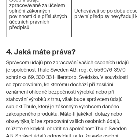
zpracovávané za účelem
splnění zákonných
Uchovávají se po dobu deseti
povinností dle příslušných
právní předpisy nevyžadují 
účetních právních
předpisů
4. Jaká máte práva?
Správcem údajů pro zpracování vašich osobních údajů
je společnost Thule Sweden AB, reg. č. 556076-3970,
schránka 69, 330 33 Hillerstorp, Švédsko. V souvislosti
se zpracováním, ke kterému dochází při zasílání
oznámení ohledně bezpečnosti výrobků nebo při
stahování výrobků z trhu, však bude správcem údajů
subjekt Thule, který je zákonným výrobcem daného
zakoupeného produktu. Máte-li jakékoli dotazy nebo
obavy týkající se zpracování vašich osobních údajů,
můžete se kdykoli obrátit na společnost Thule Sweden
AB. Správci údajů odpovídají za to, že vaše osobní