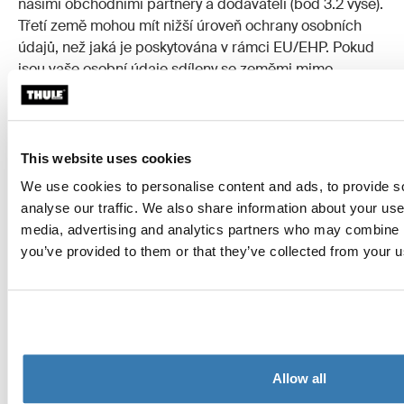
našimi obchodními partnery a dodavateli (bod 3.2 výše).
Třetí země mohou mít nižší úroveň ochrany osobních
údajů, než jaká je poskytována v rámci EU/EHP. Pokud
jsou vaše osobní údaje sdíleny se zeměmi mimo
EU/EHP, používáme standardní smluvní doložky
schválené Evropskou komisí a také doplňková opatření
nezbytná k zajištění odpovídající úrovně ochrany vašich
osobních údajů. Standardní smluvní doložky jsou k
This website uses cookies
dispozici na následujícím odkazu:
We use cookies to personalise content and ads, to provide s
https://ec.europa.eu/info/law/law-topic/data-
analyse our traffic. We also share information about your use 
protection/international-dimension-data-
media, advertising and analytics partners who may combine it
protection/standard-contractual-clauses-scc_en
.
you’ve provided to them or that they’ve collected from your us
Kromě toho se v některých případech mezinárodního
předávání osobních údajů spoléháme také na
rozhodnutí Evropské komise o odpovídající ochraně,
což znamená, že můžeme předávat osobní údaje do
zemí mimo EU, které jsou považovány za země s
Allow all
odpovídající úrovní ochrany osobních údajů. Informace
o rozhodnutích o odpovídající ochraně naleznete zde: