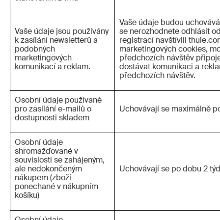
Vaše údaje budou uchovává
Vaše údaje jsou používány
se nerozhodnete odhlásit od
k zasílání newsletterů a
registrací navštívili thule.co
podobných
marketingových cookies, mo
marketingových
předchozích návštěv připoj
komunikací a reklam.
dostávat komunikaci a rekl
předchozích návštěv.
Osobní údaje používané
pro zasílání e-mailů o
Uchovávají se maximálně po 
dostupnosti skladem
Osobní údaje
shromažďované v
souvislosti se zahájeným,
ale nedokončeným
Uchovávají se po dobu 2 tý
nákupem (zboží
ponechané v nákupním
košíku)
Osobní údaje