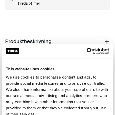
Få reda på mer
Produktbeskrivning
Toggle overview
Alla funktioner
Toggle features
This website uses cookies
Tekniska specifikationer
Toggle techspec
We use cookies to personalise content and ads, to
provide social media features and to analyse our traffic.
Instruktioner
Toggle guides and instructions
We also share information about your use of our site with
our social media, advertising and analytics partners who
Recensioner
may combine it with other information that you’ve
Toggle overview
provided to them or that they’ve collected from your use
of their services.