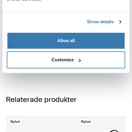
Information om tillverkning
Varumärkesregistrerad: Thule Sweden AB
Show details
Tillverkarens namn: Thule Sverige
Tillverkarens adress: Borggatan 5, 335 73 Hillerstorp,
Sverige
Allow all
E-post:support@thule.com
Webbplats: www.thule.com
Customize
Relaterade produkter
Nyhet
Nyhet