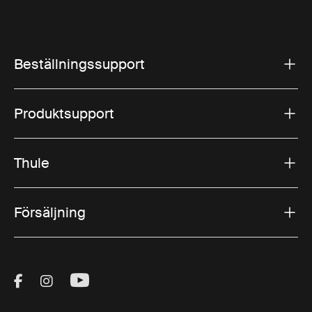
Beställningssupport
Produktsupport
Thule
Försäljning
Visit Thule on Facebook (external link)
Visit Thule on Instagram (external link)
Visit Thule on Youtube (external lin