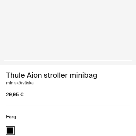
Thule Aion stroller minibag
miniskötväska
29,95 €
Färg
Thule Aion stroller minibag Svart (selected)