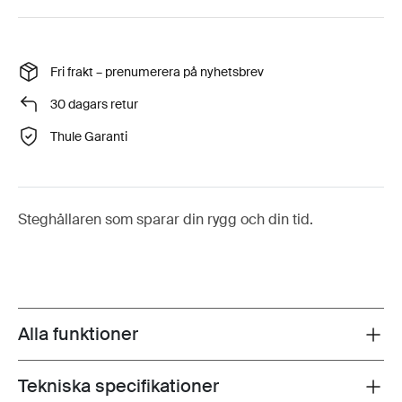
Fri frakt – prenumerera på nyhetsbrev
30 dagars retur
Thule Garanti
Steghållaren som sparar din rygg och din tid.
Alla funktioner
Toggle features
Tekniska specifikationer
Toggle techspec