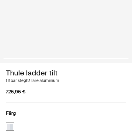
Thule ladder tilt
tiltbar steghållare aluminium
725,95 €
Färg
Thule ladder tilt Aluminium (selected)