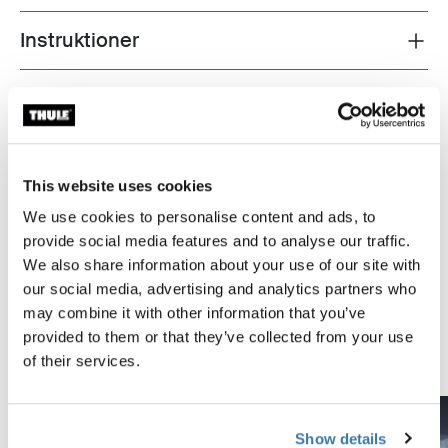
Instruktioner
Toggle guides and instructions
Recensioner
Toggle overview
Testade till max
This website uses cookies
We use cookies to personalise content and ads, to
På Thule Test Center™ i svenska Hillerstorp genomgår
provide social media features and to analyse our traffic.
våra produkter extremt tuffa tester. Våra
We also share information about your use of our site with
takräckessystem är designade för att passa din
our social media, advertising and analytics partners who
utrustning och bil så säkert och tryggt som möjligt. Här
may combine it with other information that you’ve
är några exempel på de tester som utförs.
provided to them or that they’ve collected from your use
Utforska Thule Test Center
of their services.
Show details