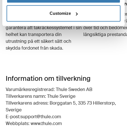
Krocktester
Förslitningssimuleri
Customize
Vi utför många krocktester med olika
Specialiserade test
hastigheter och vikter för att
för att utvärdera ta
garantera att takräckessystemet i sin
över tid och bedömer
helhet kan transportera din
långsiktiga prestand
utrustning på ett säkert sätt och
skydda fordonet från skada.
Information om tillverkning
Varumärkesregistrerad: Thule Sweden AB
Tillverkarens namn: Thule Sverige
Tillverkarens adress: Borggatan 5, 335 73 Hillerstorp,
Sverige
E-post:support@thule.com
Webbplats: www.thule.com