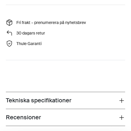
Fri frakt – prenumerera på nyhetsbrev
30 dagars retur
Thule Garanti
Tekniska specifikationer
Toggle techspec
Recensioner
Toggle overview