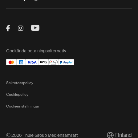
Visit Thule on Facebook (external link)
Visit Thule on Instagram (external link)
Visit Thule on Youtube (external lin
Godkända betalningsalternativ
Sekretesspolicy
Cookiepolicy
Cookieinställningar
Finland
Ⓒ 2026 Thule Group Med ensamrätt