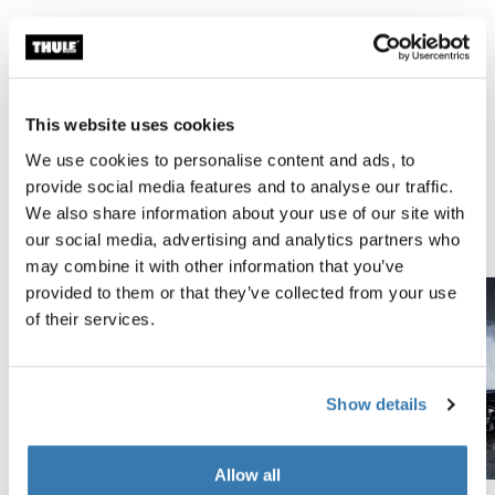
Testade till max
På Thule Test Center™ i svenska Hillerstorp genomgår
våra produkter extremt tuffa tester. Våra
This website uses cookies
takräckessystem är designade för att passa din
We use cookies to personalise content and ads, to
utrustning och bil så säkert och tryggt som möjligt. Här
provide social media features and to analyse our traffic.
är några exempel på de tester som utförs.
We also share information about your use of our site with
Utforska Thule Test Center
our social media, advertising and analytics partners who
may combine it with other information that you’ve
provided to them or that they’ve collected from your use
of their services.
Show details
Allow all